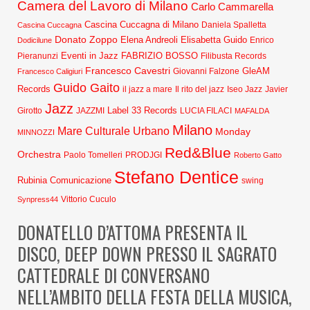
Camera del Lavoro di Milano
Carlo Cammarella
Cascina Cuccagna di Milano
Daniela Spalletta
Cascina Cuccagna
Donato Zoppo
Elena Andreoli
Elisabetta Guido
Dodicilune
Enrico
Eventi in Jazz
FABRIZIO BOSSO
Pieranunzi
Filibusta Records
Francesco Cavestri
GleAM
Francesco Caligiuri
Giovanni Falzone
Guido Gaito
Records
Javier
il jazz a mare
Il rito del jazz
Iseo Jazz
Jazz
Label 33 Records
Girotto
JAZZMI
LUCIA FILACI
MAFALDA
Milano
Mare Culturale Urbano
Monday
MINNOZZI
Red&Blue
Orchestra
Paolo Tomelleri
PRODJGI
Roberto Gatto
Stefano Dentice
Rubinia Comunicazione
swing
Synpress44
Vittorio Cuculo
DONATELLO D’ATTOMA PRESENTA IL
DISCO, DEEP DOWN PRESSO IL SAGRATO
CATTEDRALE DI CONVERSANO
NELL’AMBITO DELLA FESTA DELLA MUSICA,