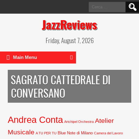
Ricerca
per:
JazzReviews
Friday, August 7, 2026
Main Menu
SAGRATO CATTEDRALE DI
CONVERSANO
Andrea Conta
Atelier
Artchipel Orchestra
Musicale
Blue Note di Milano
A TU PER TU
Camera del Lavoro