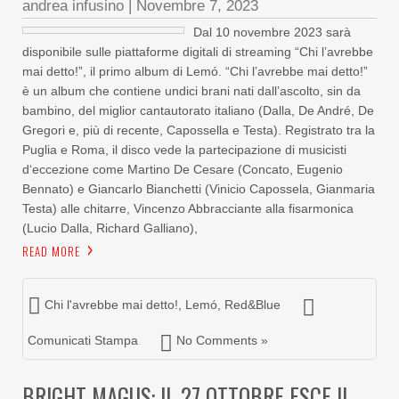
andrea infusino
|
Novembre 7, 2023
Dal 10 novembre 2023 sarà
disponibile sulle piattaforme digitali di streaming “Chi l’avrebbe
mai detto!”, il primo album di Lemó. “Chi l’avrebbe mai detto!”
è un album che contiene undici brani nati dall’ascolto, sin da
bambino, del miglior cantautorato italiano (Dalla, De André, De
Gregori e, più di recente, Capossella e Testa). Registrato tra la
Puglia e Roma, il disco vede la partecipazione di musicisti
d‘eccezione come Martino De Cesare (Concato, Eugenio
Bennato) e Giancarlo Bianchetti (Vinicio Capossela, Gianmaria
Testa) alle chitarre, Vincenzo Abbracciante alla fisarmonica
(Lucio Dalla, Richard Galliano),
READ MORE
Chi l'avrebbe mai detto!
,
Lemó
,
Red&Blue
Comunicati Stampa
No Comments »
BRIGHT MAGUS: IL 27 OTTOBRE ESCE IL