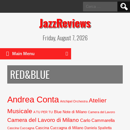
Ricerca
per:
JazzReviews
Friday, August 7, 2026
Main Menu
RED&BLUE
Andrea Conta
Atelier
Artchipel Orchestra
Musicale
Blue Note di Milano
A TU PER TU
Camera del Lavoro
Camera del Lavoro di Milano
Carlo Cammarella
Cascina Cuccagna di Milano
Daniela Spalletta
Cascina Cuccagna