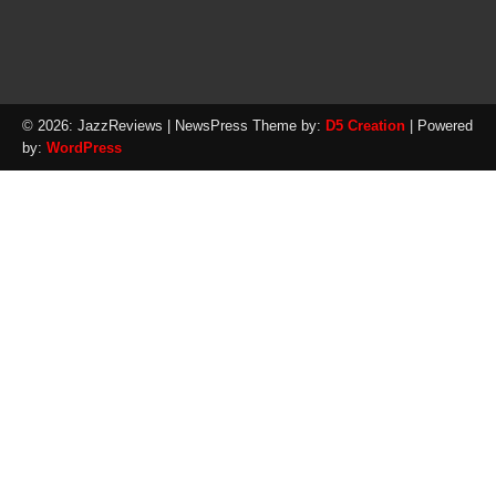
© 2026: JazzReviews
| NewsPress Theme by:
D5 Creation
| Powered
by:
WordPress