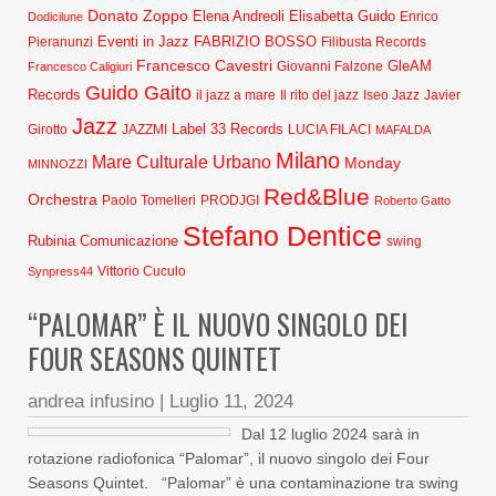
Donato Zoppo
Elena Andreoli
Elisabetta Guido
Dodicilune
Enrico
Eventi in Jazz
FABRIZIO BOSSO
Pieranunzi
Filibusta Records
Francesco Cavestri
GleAM
Francesco Caligiuri
Giovanni Falzone
Guido Gaito
Records
Javier
il jazz a mare
Il rito del jazz
Iseo Jazz
Jazz
Label 33 Records
Girotto
JAZZMI
LUCIA FILACI
MAFALDA
Milano
Mare Culturale Urbano
Monday
MINNOZZI
Red&Blue
Orchestra
Paolo Tomelleri
PRODJGI
Roberto Gatto
Stefano Dentice
Rubinia Comunicazione
swing
Synpress44
Vittorio Cuculo
“PALOMAR” È IL NUOVO SINGOLO DEI
FOUR SEASONS QUINTET
andrea infusino
|
Luglio 11, 2024
Dal 12 luglio 2024 sarà in
rotazione radiofonica “Palomar”, il nuovo singolo dei Four
Seasons Quintet. “Palomar” è una contaminazione tra swing