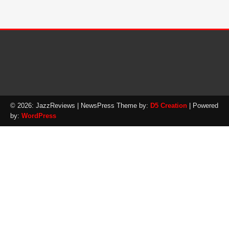
© 2026: JazzReviews
| NewsPress Theme by:
D5 Creation
| Powered
by:
WordPress