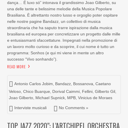
dança… É luxo só” intonava il grandissimo Joao Gilberto, su
una delle tante e belissime melodie della Musica Popolare
Brasiliana. È altrettanto nostro lusso e orgoglio poter ospitare
nelle nostre pagine Bandazz, un collettivo di musica
straordinaria che ha saputo trarre ispirazione dalla musica
brasiliana ed europea per concretizzare un progetto dalle mille
e entusiasmanti sfaccettature. Impegnati nella promozione di
un lavoro molto curioso e da scoprire, il cui nome è tutto un
programma: Sonhos (e qui mi viene in mente un altro
successo “Vivo sonhando”).
READ MORE
Antonio Carlos Jobim
,
Bandazz
,
Bossanova
,
Caetano
Veloso
,
Chico Buarque
,
Dorival Caimmi
,
Fellini
,
Gilberto Gil
,
Joao Gilberto
,
Michael Supnick
,
MPB
,
Vinicius de Moraes
Interviste musicali
No Comments »
TOP JAZZ 2020”: L’ARTCHIPEL ORCHESTRA