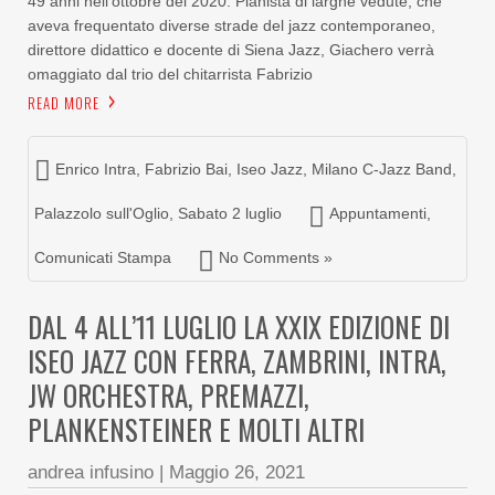
49 anni nell’ottobre del 2020. Pianista di larghe vedute, che
aveva frequentato diverse strade del jazz contemporaneo,
direttore didattico e docente di Siena Jazz, Giachero verrà
omaggiato dal trio del chitarrista Fabrizio
READ MORE
Enrico Intra
,
Fabrizio Bai
,
Iseo Jazz
,
Milano C-Jazz Band
,
Palazzolo sull'Oglio
,
Sabato 2 luglio
Appuntamenti
,
Comunicati Stampa
No Comments »
DAL 4 ALL’11 LUGLIO LA XXIX EDIZIONE DI
ISEO JAZZ CON FERRA, ZAMBRINI, INTRA,
JW ORCHESTRA, PREMAZZI,
PLANKENSTEINER E MOLTI ALTRI
andrea infusino
|
Maggio 26, 2021