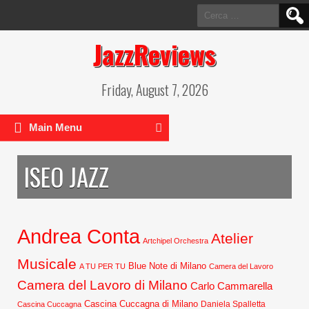
Ricerca
per:
JazzReviews
Friday, August 7, 2026
Main Menu
ISEO JAZZ
Andrea Conta
Atelier
Artchipel Orchestra
Musicale
Blue Note di Milano
A TU PER TU
Camera del Lavoro
Camera del Lavoro di Milano
Carlo Cammarella
Cascina Cuccagna di Milano
Daniela Spalletta
Cascina Cuccagna