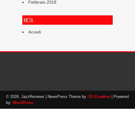
Febbraio 2018
META
Accedi
© 2026: JazzReviews
| NewsPress Theme by:
D5 Creation
| Powered
by:
WordPress