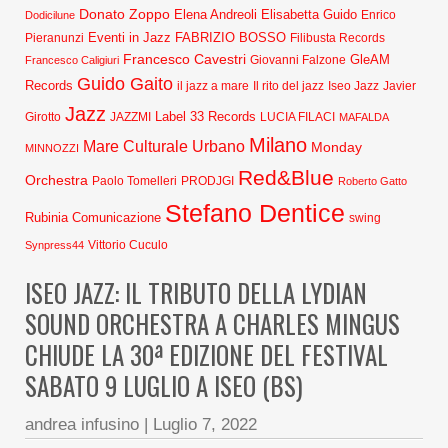
Donato Zoppo
Elena Andreoli
Elisabetta Guido
Dodicilune
Enrico
Eventi in Jazz
FABRIZIO BOSSO
Pieranunzi
Filibusta Records
Francesco Cavestri
GleAM
Francesco Caligiuri
Giovanni Falzone
Guido Gaito
Records
Javier
il jazz a mare
Il rito del jazz
Iseo Jazz
Jazz
Label 33 Records
Girotto
JAZZMI
LUCIA FILACI
MAFALDA
Milano
Mare Culturale Urbano
Monday
MINNOZZI
Red&Blue
Orchestra
Paolo Tomelleri
PRODJGI
Roberto Gatto
Stefano Dentice
Rubinia Comunicazione
swing
Synpress44
Vittorio Cuculo
ISEO JAZZ: IL TRIBUTO DELLA LYDIAN
SOUND ORCHESTRA A CHARLES MINGUS
CHIUDE LA 30ª EDIZIONE DEL FESTIVAL
SABATO 9 LUGLIO A ISEO (BS)
andrea infusino
|
Luglio 7, 2022