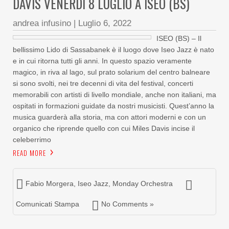
DAVIS VENERDÌ 8 LUGLIO A ISEO (BS)
andrea infusino
|
Luglio 6, 2022
ISEO (BS) – Il
bellissimo Lido di Sassabanek è il luogo dove Iseo Jazz è nato
e in cui ritorna tutti gli anni. In questo spazio veramente
magico, in riva al lago, sul prato solarium del centro balneare
si sono svolti, nei tre decenni di vita del festival, concerti
memorabili con artisti di livello mondiale, anche non italiani, ma
ospitati in formazioni guidate da nostri musicisti. Quest’anno la
musica guarderà alla storia, ma con attori moderni e con un
organico che riprende quello con cui Miles Davis incise il
celeberrimo
READ MORE
Fabio Morgera
,
Iseo Jazz
,
Monday Orchestra
Comunicati Stampa
No Comments »