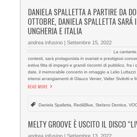
DANIELA SPALLETTA A PARTIRE DA D
OTTOBRE, DANIELA SPALLETTA SARÁ I
UNGHERIA E ITALIA
andrea infusino
|
Settembre 15, 2022
La cantante,
contesti, sarà protagonista in svariati e prestigiosi conc
estiva fitta di impegni e grandi riscontri di pubblico, fra 
date, il memorabile concerto in omaggio a Lelio Luttazzi 
intensi arrangiamenti di Glauco Venier, Valter Sivilotti e 
READ MORE
Daniela Spalletta
,
Red&Blue
,
Stefano Dentice
,
VO
MELTY GROOVE È USCITO IL DISCO “L
andrea infusino
|
Settembre 13, 2022