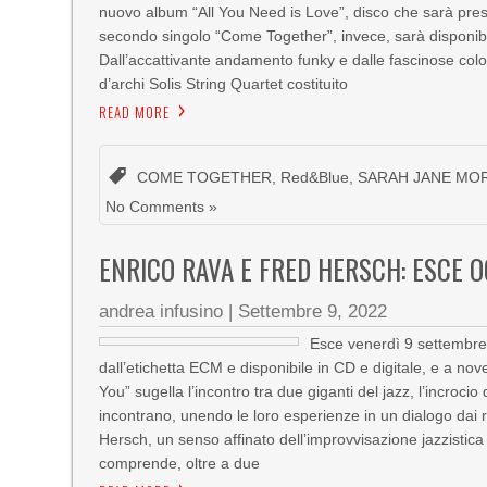
nuovo album “All You Need is Love”, disco che sarà prese
secondo singolo “Come Together”, invece, sarà disponibil
Dall’accattivante andamento funky e dalle fascinose colo
d’archi Solis String Quartet costituito
READ MORE
COME TOGETHER
,
Red&Blue
,
SARAH JANE MO
No Comments »
ENRICO RAVA E FRED HERSCH: ESCE O
andrea infusino
|
Settembre 9, 2022
Esce venerdì 9 settembre 
dall’etichetta ECM e disponibile in CD e digitale, e a 
You” sugella l’incontro tra due giganti del jazz, l’incroci
incontrano, unendo le loro esperienze in un dialogo dai r
Hersch, un senso affinato dell’improvvisazione jazzistic
comprende, oltre a due