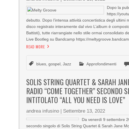
Dopo la pubb
https://you
debutto. Dopo l’intensa attività concertistica degli ultimi
disco registrato interamente dal vivo L’album è composto
Battisti), tutte riarrangiate nello stile ormai consolidato
Live Bootleg su Bandcamp https://meltygroove.bandcamp
READ MORE
blues
,
gospel
,
Jazz
Approfondimenti
SOLIS STRING QUARTET & SARAH JAN
RADIO “COME TOGETHER” SECONDO S
INTITOLATO “ALL YOU NEED IS LOVE”
andrea infusino
|
Settembre 13, 2022
Da venerdì 9 settembre 20
secondo singolo di Solis String Quartet & Sarah Jane Morr