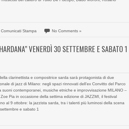
Comunicati Stampa
No Comments »
SHARDANA” VENERDÌ 30 SETTEMBRE E SABATO 1
 della clarinettista e compositrice sarda sarà protagonista di due
onale di jazz di Milano: negli spazi rinnovati dell’ex Convitto del Parco
io tra suoni contemporanei, musiche etniche e improvvisazione MILANO –
oe Pia in occasione della settima edizione di JAZZMI, il festival
o al 9 ottobre: la jazzista sarda, tra i talenti più luminosi della scena
0 settembre e sabato 1