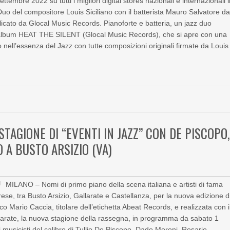
ttembre 2022 su tutti i migliori digital stores nazionali e internazionali i
 del compositore Louis Siciliano con il batterista Mauro Salvatore da
blicato da Glocal Music Records. Pianoforte e batteria, un jazz duo
eo-album HEAT THE SILENT (Glocal Music Records), che si apre con una
nell’essenza del Jazz con tutte composizioni originali firmate da Louis
TAGIONE DI “EVENTI IN JAZZ” CON DE PISCOPO
A BUSTO ARSIZIO (VA)
MILANO – Nomi di primo piano della scena italiana e artisti di fama
se, tra Busto Arsizio, Gallarate e Castellanza, per la nuova edizione d
co Mario Caccia, titolare dell’etichetta Abeat Records, e realizzata con i
larate, la nuova stagione della rassegna, in programma da sabato 1
musicisti del calibro di Tullio De Piscopo, Dado Moroni, Rosario