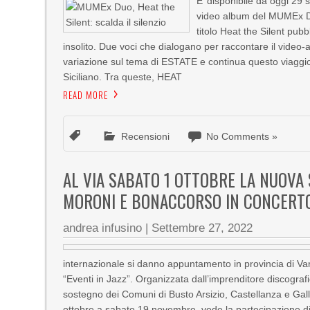
E’ disponibile da oggi 29 se
video album del MUMEx Duo
titolo Heat the Silent pub
insolito. Due voci che dialogano per raccontare il vid
variazione sul tema di ESTATE e continua questo viaggio 
Siciliano. Tra queste, HEAT
READ MORE
Recensioni
No Comments »
AL VIA SABATO 1 OTTOBRE LA NUOVA S
MORONI E BONACCORSO IN CONCERTO 
andrea infusino
|
Settembre 27, 2022
internazionale si danno appuntamento in provincia di Vare
“Eventi in Jazz”. Organizzata dall’imprenditore discografi
sostegno dei Comuni di Busto Arsizio, Castellanza e Gal
ottobre a sabato 19 novembre, vede la partecipazione di 