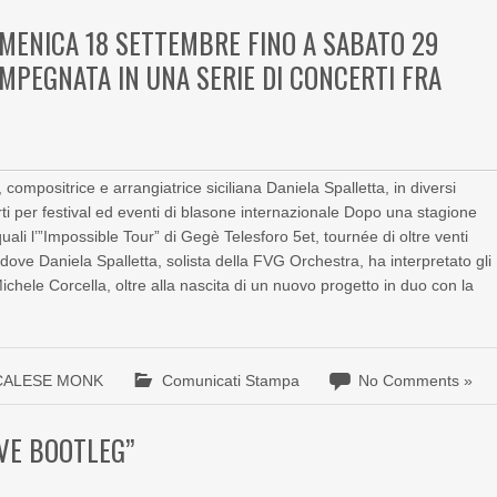
OMENICA 18 SETTEMBRE FINO A SABATO 29
MPEGNATA IN UNA SERIE DI CONCERTI FRA
 compositrice e arrangiatrice siciliana Daniela Spalletta, in diversi
erti per festival ed eventi di blasone internazionale Dopo una stagione
i quali l’”Impossible Tour” di Gegè Telesforo 5et, tournée di oltre venti
dove Daniela Spalletta, solista della FVG Orchestra, ha interpretato gli
Michele Corcella, oltre alla nascita di un nuovo progetto in duo con la
CALESE MONK
Comunicati Stampa
No Comments »
IVE BOOTLEG”