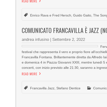
READ MORE
Enrico Rava e Fred Hersch
,
Guido Gaito
,
The Song
COMUNICATO FRANCAVILLA È JAZZ (N
andrea infusino
|
Settembre 2, 2022
Ferv
festival che rappresenta il vero e proprio fiore all’occh
Francavilla Fontana. Brillantemente diretta da Alfredo Ia
e domenica 4 in Piazza Giovanni XXIII, mentre lunedì 5 e
concerti, con inizio previsto alle 21:30, saranno a ingres
READ MORE
Francavilla Jazz
,
Stefano Dentice
Comunic