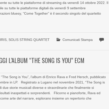
nte su tutte le piattaforme di streaming da venerdì 14 ottobre 2022. Il
e su tutte le piattaforme digitali da venerdì 9 settembre
razioni bluesy, “Come Together” è il secondo singolo del quartetto
RRIS
,
SOLIS STRING QUARTET
Comunicati Stampa
GGI L’ALBUM “THE SONG IS YOU” ECM
“The Song is You”, l’album di Enrico Rava e Fred Hersch, pubblicato
novembre in LP. Registrato a Lugano nel novembre 2021, “The Song is
o di due storie musicali diverse e straordinarie che finalmente si
isultati inaspettati e sorprendenti. Flicorno e pianoforte, Rava ed
a come arte del narrare, esplorano insieme un repertorio che