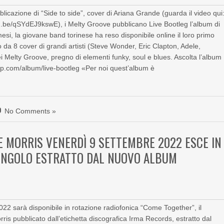
licazione di “Side to side”, cover di Ariana Grande (guarda il video qui
tu.be/qSYdEJ9kswE), i Melty Groove pubblicano Live Bootleg l’album di
 mesi, la giovane band torinese ha reso disponibile online il loro primo
 da 8 cover di grandi artisti (Steve Wonder, Eric Clapton, Adele,
 dei Melty Groove, pregno di elementi funky, soul e blues. Ascolta l’album
.com/album/live-bootleg «Per noi quest’album è
No Comments »
E MORRIS VENERDÌ 9 SETTEMBRE 2022 ESCE IN
INGOLO ESTRATTO DAL NUOVO ALBUM
22 sarà disponibile in rotazione radiofonica “Come Together”, il
is pubblicato dall’etichetta discografica Irma Records, estratto dal