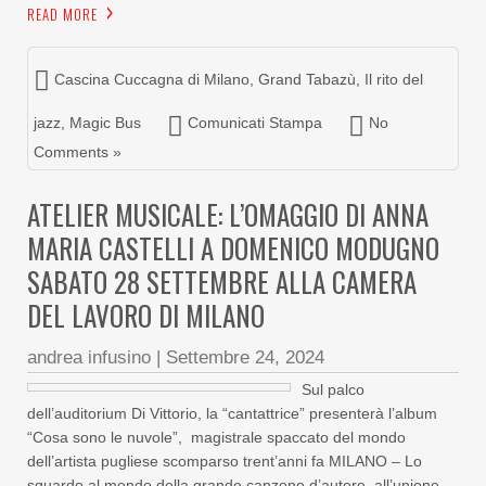
READ MORE
Cascina Cuccagna di Milano
,
Grand Tabazù
,
Il rito del
jazz
,
Magic Bus
Comunicati Stampa
No
Comments »
ATELIER MUSICALE: L’OMAGGIO DI ANNA
MARIA CASTELLI A DOMENICO MODUGNO
SABATO 28 SETTEMBRE ALLA CAMERA
DEL LAVORO DI MILANO
andrea infusino
|
Settembre 24, 2024
Sul palco
dell’auditorium Di Vittorio, la “cantattrice” presenterà l’album
“Cosa sono le nuvole”, magistrale spaccato del mondo
dell’artista pugliese scomparso trent’anni fa MILANO – Lo
sguardo al mondo della grande canzone d’autore, all’unione