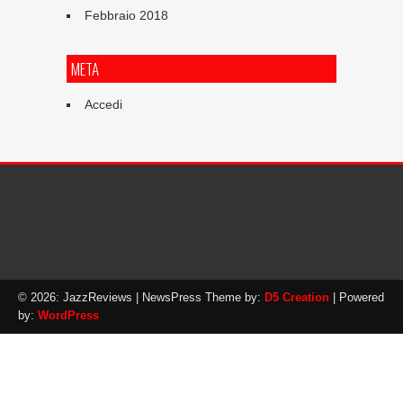
Febbraio 2018
META
Accedi
© 2026: JazzReviews
| NewsPress Theme by:
D5 Creation
| Powered
by:
WordPress