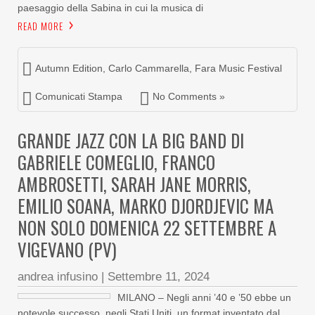
paesaggio della Sabina in cui la musica di
READ MORE
Autumn Edition
,
Carlo Cammarella
,
Fara Music Festival
Comunicati Stampa
No Comments »
GRANDE JAZZ CON LA BIG BAND DI
GABRIELE COMEGLIO, FRANCO
AMBROSETTI, SARAH JANE MORRIS,
EMILIO SOANA, MARKO DJORDJEVIC MA
NON SOLO DOMENICA 22 SETTEMBRE A
VIGEVANO (PV)
andrea infusino
|
Settembre 11, 2024
MILANO – Negli anni ’40 e ’50 ebbe un
notevole successo, negli Stati Uniti, un format inventato dal