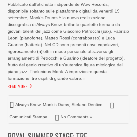
Pubblicato dall’etichetta indipendente Wow Records,
disponibile soltanto sulle piattaforme digitali da venerdì 19
settembre, Monk’s Drums è la nuova realizzazione
discografica di Always Know, brillante quartetto formato da
giovani talenti del jazz come Giacomo Petrocchi (sax), Fabrizio
Leoni (pianoforte), Matteo Rossi (contrabbasso) e Luca
Guarino (batteria). Nel CD sono presenti nove capolavori,
rigorosamente (ri)letti in modo personale attraverso gli
arrangiamenti di Petrocchi e Guarino (ideatore del progetto),
frutto del genio creativo di un’autentica figura mitologica del
piano jazz: Thelonious Monk. A impreziosire questa
formazione, tre ospiti di grande valore: i
READ MORE
Always Know
,
Monk’s Dums
,
Stefano Dentice
Comunicati Stampa
No Comments »
ROYAL SUMMER STAGE: TRE