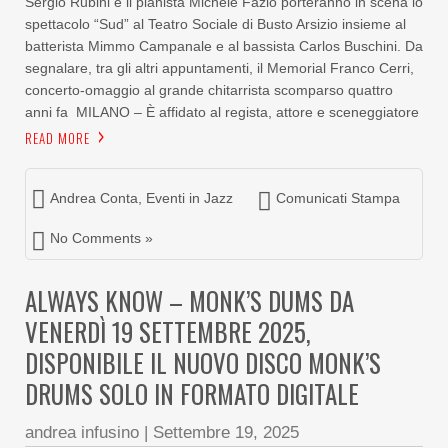
Sergio Rubini e il pianista Michele Fazio porteranno in scena lo
spettacolo “Sud” al Teatro Sociale di Busto Arsizio insieme al
batterista Mimmo Campanale e al bassista Carlos Buschini. Da
segnalare, tra gli altri appuntamenti, il Memorial Franco Cerri,
concerto-omaggio al grande chitarrista scomparso quattro
anni fa MILANO – È affidato al regista, attore e sceneggiatore
READ MORE
Andrea Conta
,
Eventi in Jazz
Comunicati Stampa
No Comments »
ALWAYS KNOW – MONK’S DUMS DA
VENERDÌ 19 SETTEMBRE 2025,
DISPONIBILE IL NUOVO DISCO MONK’S
DRUMS SOLO IN FORMATO DIGITALE
andrea infusino
|
Settembre 19, 2025