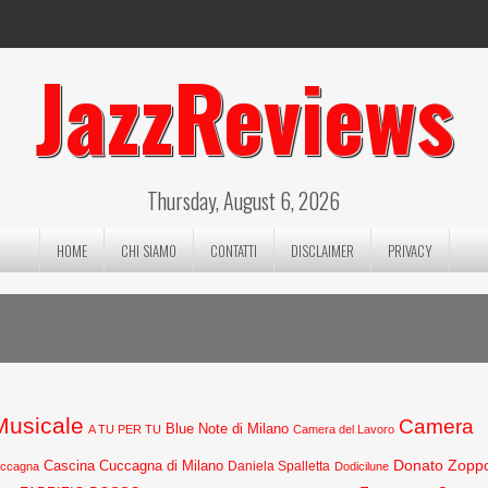
JazzReviews
Thursday, August 6, 2026
HOME
CHI SIAMO
CONTATTI
DISCLAIMER
PRIVACY
 Musicale
Camera
Blue Note di Milano
A TU PER TU
Camera del Lavoro
Donato Zopp
Cascina Cuccagna di Milano
Daniela Spalletta
uccagna
Dodicilune