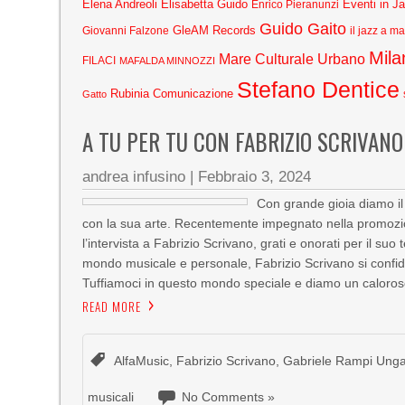
Elena Andreoli
Elisabetta Guido
Eventi in J
Enrico Pieranunzi
Guido Gaito
GleAM Records
Giovanni Falzone
il jazz a m
Mila
Mare Culturale Urbano
FILACI
MAFALDA MINNOZZI
Stefano Dentice
Rubinia Comunicazione
Gatto
A TU PER TU CON FABRIZIO SCRIVANO
andrea infusino
|
Febbraio 3, 2024
Con grande gioia diamo il 
con la sua arte. Recentemente impegnato nella promozi
l’intervista a Fabrizio Scrivano, grati e onorati per il su
mondo musicale e personale, Fabrizio Scrivano si confiderà
Tuffiamoci in questo mondo speciale e diamo un caloros
READ MORE
AlfaMusic
,
Fabrizio Scrivano
,
Gabriele Rampi Unga
musicali
No Comments »