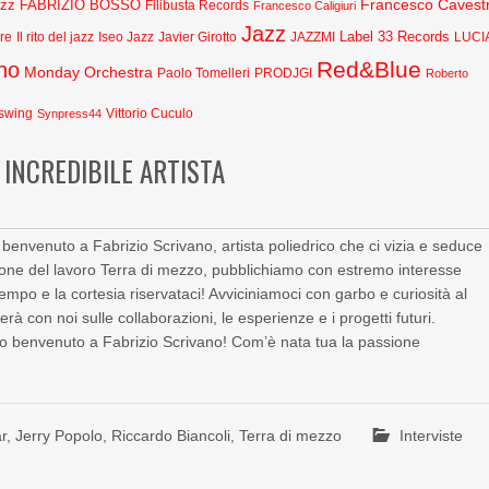
Francesco Cavestr
azz
FABRIZIO BOSSO
Filibusta Records
Francesco Caligiuri
Jazz
Label 33 Records
Javier Girotto
JAZZMI
are
Il rito del jazz
Iseo Jazz
LUCI
Red&Blue
no
Monday Orchestra
Paolo Tomelleri
PRODJGI
Roberto
swing
Synpress44
Vittorio Cuculo
 INCREDIBILE ARTISTA
benvenuto a Fabrizio Scrivano, artista poliedrico che ci vizia e seduce
one del lavoro Terra di mezzo, pubblichiamo con estremo interesse
o tempo e la cortesia riservataci! Avviciniamoci con garbo e curiosità al
 con noi sulle collaborazioni, le esperienze e i progetti futuri.
o benvenuto a Fabrizio Scrivano! Com’è nata tua la passione
r
,
Jerry Popolo
,
Riccardo Biancoli
,
Terra di mezzo
Interviste