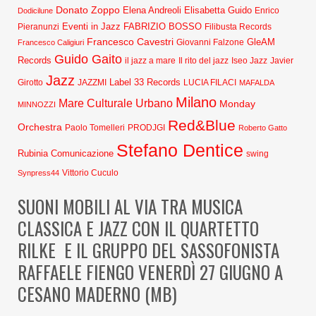
Donato Zoppo
Elena Andreoli
Elisabetta Guido
Dodicilune
Enrico
Eventi in Jazz
FABRIZIO BOSSO
Pieranunzi
Filibusta Records
Francesco Cavestri
GleAM
Francesco Caligiuri
Giovanni Falzone
Guido Gaito
Records
Javier
il jazz a mare
Il rito del jazz
Iseo Jazz
Jazz
Label 33 Records
Girotto
JAZZMI
LUCIA FILACI
MAFALDA
Milano
Mare Culturale Urbano
Monday
MINNOZZI
Red&Blue
Orchestra
Paolo Tomelleri
PRODJGI
Roberto Gatto
Stefano Dentice
Rubinia Comunicazione
swing
Synpress44
Vittorio Cuculo
SUONI MOBILI AL VIA TRA MUSICA
CLASSICA E JAZZ CON IL QUARTETTO
RILKE E IL GRUPPO DEL SASSOFONISTA
RAFFAELE FIENGO VENERDÌ 27 GIUGNO A
CESANO MADERNO (MB)