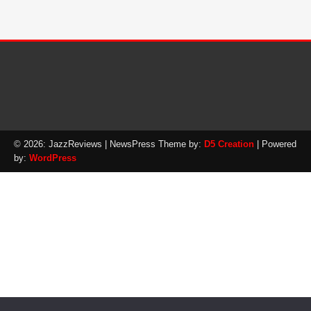
© 2026: JazzReviews
| NewsPress Theme by:
D5 Creation
| Powered
by:
WordPress