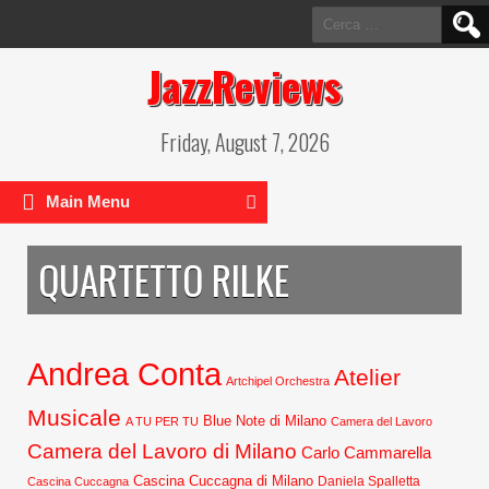
Ricerca
per:
JazzReviews
Friday, August 7, 2026
Main Menu
QUARTETTO RILKE
Andrea Conta
Atelier
Artchipel Orchestra
Musicale
Blue Note di Milano
A TU PER TU
Camera del Lavoro
Camera del Lavoro di Milano
Carlo Cammarella
Cascina Cuccagna di Milano
Daniela Spalletta
Cascina Cuccagna