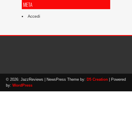
META
Accedi
© 2026: JazzReviews
| NewsPress Theme by:
D5 Creation
| Powered
by:
WordPress