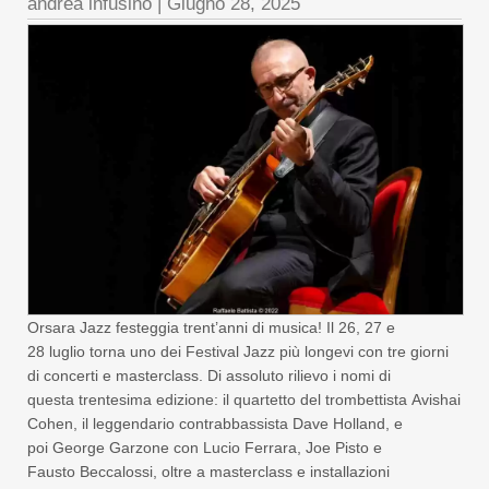
andrea infusino
|
Giugno 28, 2025
Orsara Jazz festeggia trent’anni di musica! Il 26, 27 e
28 luglio torna uno dei Festival Jazz più longevi con tre giorni
di concerti e masterclass. Di assoluto rilievo i nomi di
questa trentesima edizione: il quartetto del trombettista Avishai
Cohen, il leggendario contrabbassista Dave Holland, e
poi George Garzone con Lucio Ferrara, Joe Pisto e
Fausto Beccalossi, oltre a masterclass e installazioni