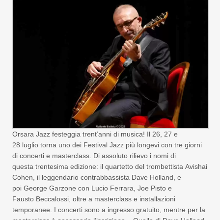
Orsara Jazz festeggia trent’anni di musica! Il 26, 27 e
28 luglio torna uno dei Festival Jazz più longevi con tre giorni
di concerti e masterclass. Di assoluto rilievo i nomi di
questa trentesima edizione: il quartetto del trombettista Avishai
Cohen, il leggendario contrabbassista Dave Holland, e
poi George Garzone con Lucio Ferrara, Joe Pisto e
Fausto Beccalossi, oltre a masterclass e installazioni
temporanee. I concerti sono a ingresso gratuito, mentre per la