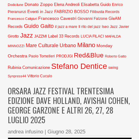
Donato Zoppo
Elena Andreoli
Elisabetta Guido
Dodicilune
Enrico
Eventi in Jazz
FABRIZIO BOSSO
Pieranunzi
Filibusta Records
Francesco Cavestri
GleAM
Francesco Caligiuri
Giovanni Falzone
Guido Gaito
Records
Javier
il jazz a mare
Il rito del jazz
Iseo Jazz
Jazz
Label 33 Records
Girotto
JAZZMI
LUCIA FILACI
MAFALDA
Milano
Mare Culturale Urbano
Monday
MINNOZZI
Red&Blue
Orchestra
Paolo Tomelleri
PRODJGI
Roberto Gatto
Stefano Dentice
Rubinia Comunicazione
swing
Synpress44
Vittorio Cuculo
ORSARA JAZZ FESTIVAL TRENTESIMA
EDIZIONE DAVE HOLLAND, AVISHAI COHEN,
GEORGE GARZONE E ALTRI 26, 27, 28
LUGLIO 2025
andrea infusino
|
Giugno 28, 2025