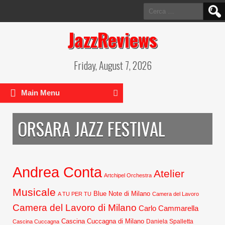
Ricerca
per:
JazzReviews
Friday, August 7, 2026
Main Menu
ORSARA JAZZ FESTIVAL
Andrea Conta
Atelier
Artchipel Orchestra
Musicale
Blue Note di Milano
A TU PER TU
Camera del Lavoro
Camera del Lavoro di Milano
Carlo Cammarella
Cascina Cuccagna di Milano
Daniela Spalletta
Cascina Cuccagna