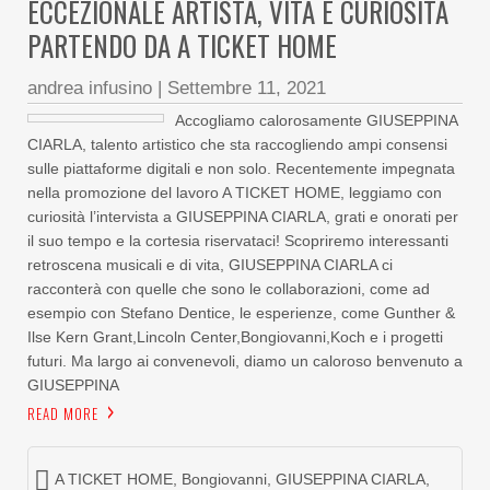
ECCEZIONALE ARTISTA, VITA E CURIOSITÀ
PARTENDO DA A TICKET HOME
andrea infusino
|
Settembre 11, 2021
Accogliamo calorosamente GIUSEPPINA
CIARLA, talento artistico che sta raccogliendo ampi consensi
sulle piattaforme digitali e non solo. Recentemente impegnata
nella promozione del lavoro A TICKET HOME, leggiamo con
curiosità l’intervista a GIUSEPPINA CIARLA, grati e onorati per
il suo tempo e la cortesia riservataci! Scopriremo interessanti
retroscena musicali e di vita, GIUSEPPINA CIARLA ci
racconterà con quelle che sono le collaborazioni, come ad
esempio con Stefano Dentice, le esperienze, come Gunther &
Ilse Kern Grant,Lincoln Center,Bongiovanni,Koch e i progetti
futuri. Ma largo ai convenevoli, diamo un caloroso benvenuto a
GIUSEPPINA
READ MORE
A TICKET HOME
,
Bongiovanni
,
GIUSEPPINA CIARLA
,