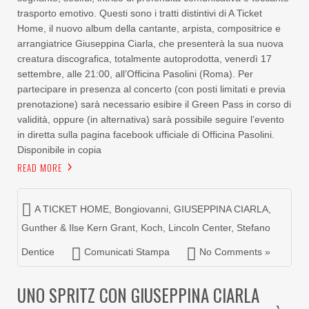
trasporto emotivo. Questi sono i tratti distintivi di A Ticket
Home, il nuovo album della cantante, arpista, compositrice e
arrangiatrice Giuseppina Ciarla, che presenterà la sua nuova
creatura discografica, totalmente autoprodotta, venerdì 17
settembre, alle 21:00, all’Officina Pasolini (Roma). Per
partecipare in presenza al concerto (con posti limitati e previa
prenotazione) sarà necessario esibire il Green Pass in corso di
validità, oppure (in alternativa) sarà possibile seguire l’evento
in diretta sulla pagina facebook ufficiale di Officina Pasolini.
Disponibile in copia
READ MORE
A TICKET HOME
,
Bongiovanni
,
GIUSEPPINA CIARLA
,
Gunther & Ilse Kern Grant
,
Koch
,
Lincoln Center
,
Stefano
Dentice
Comunicati Stampa
No Comments »
UNO SPRITZ CON GIUSEPPINA CIARLA