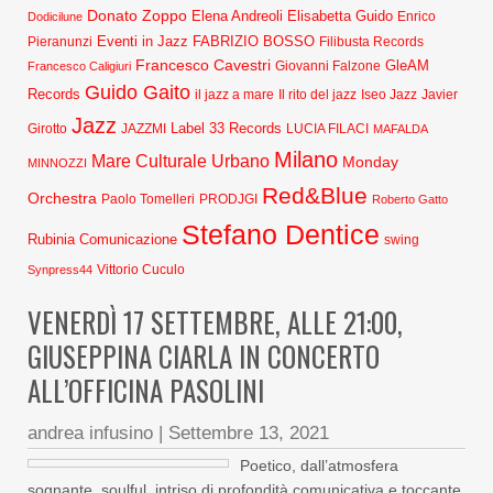
Donato Zoppo
Elena Andreoli
Elisabetta Guido
Dodicilune
Enrico
Eventi in Jazz
FABRIZIO BOSSO
Pieranunzi
Filibusta Records
Francesco Cavestri
GleAM
Francesco Caligiuri
Giovanni Falzone
Guido Gaito
Records
Javier
il jazz a mare
Il rito del jazz
Iseo Jazz
Jazz
Label 33 Records
Girotto
JAZZMI
LUCIA FILACI
MAFALDA
Milano
Mare Culturale Urbano
Monday
MINNOZZI
Red&Blue
Orchestra
Paolo Tomelleri
PRODJGI
Roberto Gatto
Stefano Dentice
Rubinia Comunicazione
swing
Synpress44
Vittorio Cuculo
VENERDÌ 17 SETTEMBRE, ALLE 21:00,
GIUSEPPINA CIARLA IN CONCERTO
ALL’OFFICINA PASOLINI
andrea infusino
|
Settembre 13, 2021
Poetico, dall’atmosfera
sognante, soulful, intriso di profondità comunicativa e toccante