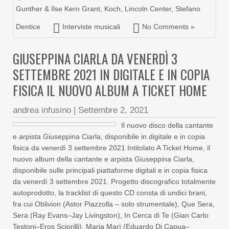
Gunther & Ilse Kern Grant
,
Koch
,
Lincoln Center
,
Stefano
Dentice
Interviste musicali
No Comments »
GIUSEPPINA CIARLA DA VENERDÌ 3
SETTEMBRE 2021 IN DIGITALE E IN COPIA
FISICA IL NUOVO ALBUM A TICKET HOME
andrea infusino
|
Settembre 2, 2021
Il nuovo disco della cantante
e arpista Giuseppina Ciarla, disponibile in digitale e in copia
fisica da venerdì 3 settembre 2021 Intitolato A Ticket Home, il
nuovo album della cantante e arpista Giuseppina Ciarla,
disponibile sulle principali piattaforme digitali e in copia fisica
da venerdì 3 settembre 2021. Progetto discografico totalmente
autoprodotto, la tracklist di questo CD consta di undici brani,
fra cui Oblivion (Astor Piazzolla – solo strumentale), Que Sera,
Sera (Ray Evans–Jay Livingston), In Cerca di Te (Gian Carlo
Testoni–Eros Sciorilli), Maria Marì (Eduardo Di Capua–