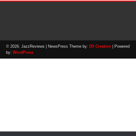
© 2026: JazzReviews
| NewsPress Theme by:
D5 Creation
| Powered
by:
WordPress