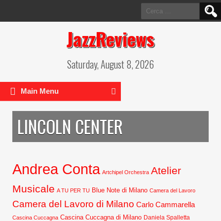
Ricerca
per:
JazzReviews
Saturday, August 8, 2026
Main Menu
LINCOLN CENTER
Andrea Conta
Atelier
Artchipel Orchestra
Musicale
Blue Note di Milano
A TU PER TU
Camera del Lavoro
Camera del Lavoro di Milano
Carlo Cammarella
Cascina Cuccagna di Milano
Daniela Spalletta
Cascina Cuccagna