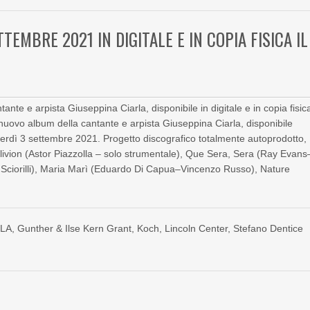
TEMBRE 2021 IN DIGITALE E IN COPIA FISICA IL
tante e arpista Giuseppina Ciarla, disponibile in digitale e in copia fisic
 nuovo album della cantante e arpista Giuseppina Ciarla, disponibile
 venerdì 3 settembre 2021. Progetto discografico totalmente autoprodotto,
 Oblivion (Astor Piazzolla – solo strumentale), Que Sera, Sera (Ray Evans
s Sciorilli), Maria Marì (Eduardo Di Capua–Vincenzo Russo), Nature
RLA
,
Gunther & Ilse Kern Grant
,
Koch
,
Lincoln Center
,
Stefano Dentice