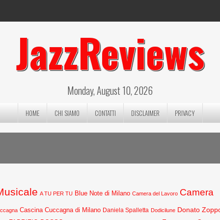
JazzReviews
Monday, August 10, 2026
HOME
CHI SIAMO
CONTATTI
DISCLAIMER
PRIVACY
 Musicale
Camera
Blue Note di Milano
A TU PER TU
Camera del Lavoro
Donato Zopp
Cascina Cuccagna di Milano
Daniela Spalletta
uccagna
Dodicilune