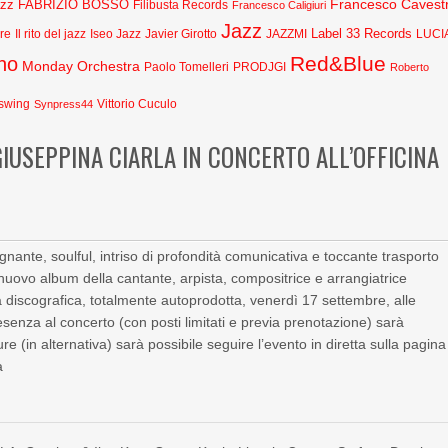
Francesco Cavestr
azz
FABRIZIO BOSSO
Filibusta Records
Francesco Caligiuri
Jazz
Label 33 Records
Javier Girotto
JAZZMI
are
Il rito del jazz
Iseo Jazz
LUCI
Red&Blue
no
Monday Orchestra
Paolo Tomelleri
PRODJGI
Roberto
swing
Synpress44
Vittorio Cuculo
GIUSEPPINA CIARLA IN CONCERTO ALL’OFFICINA
gnante, soulful, intriso di profondità comunicativa e toccante trasporto
il nuovo album della cantante, arpista, compositrice e arrangiatrice
 discografica, totalmente autoprodotta, venerdì 17 settembre, alle
esenza al concerto (con posti limitati e previa prenotazione) sarà
re (in alternativa) sarà possibile seguire l’evento in diretta sulla pagina
a