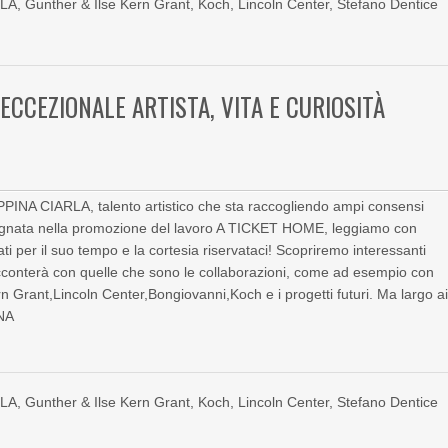
RLA
,
Gunther & Ilse Kern Grant
,
Koch
,
Lincoln Center
,
Stefano Dentice
ECCEZIONALE ARTISTA, VITA E CURIOSITÀ
INA CIARLA, talento artistico che sta raccogliendo ampi consensi
mpegnata nella promozione del lavoro A TICKET HOME, leggiamo con
ti per il suo tempo e la cortesia riservataci! Scopriremo interessanti
cconterà con quelle che sono le collaborazioni, come ad esempio con
 Grant,Lincoln Center,Bongiovanni,Koch e i progetti futuri. Ma largo a
INA
RLA
,
Gunther & Ilse Kern Grant
,
Koch
,
Lincoln Center
,
Stefano Dentice