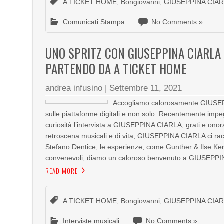
A TICKET HOME
,
Bongiovanni
,
GIUSEPPINA CIA
Comunicati Stampa
No Comments »
UNO SPRITZ CON GIUSEPPINA CIARLA 
PARTENDO DA A TICKET HOME
andrea infusino
|
Settembre 11, 2021
Accogliamo calorosamente GIUSEPP
sulle piattaforme digitali e non solo. Recentemente i
curiosità l’intervista a GIUSEPPINA CIARLA, grati e onora
retroscena musicali e di vita, GIUSEPPINA CIARLA ci ra
Stefano Dentice, le esperienze, come Gunther & Ilse Kern
convenevoli, diamo un caloroso benvenuto a GIUSEPP
READ MORE
A TICKET HOME
,
Bongiovanni
,
GIUSEPPINA CIA
Interviste musicali
No Comments »