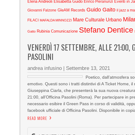
Elena Andreoli
Elisabetta Guido
Eventi in J
Enrico Pieranunzi
Guido Gaito
GleAM Records
Giovanni Falzone
il jazz a m
Mila
Mare Culturale Urbano
FILACI
MAFALDA MINNOZZI
Stefano Dentice
Rubinia Comunicazione
Gatto
VENERDÌ 17 SETTEMBRE, ALLE 21:00, 
PASOLINI
andrea infusino
|
Settembre 13, 2021
Poetico, dall’atmosfera so
emotivo. Questi sono i tratti distintivi di A Ticket Home, 
Giuseppina Ciarla, che presenterà la sua nuova creatura
21:00, all’Officina Pasolini (Roma). Per partecipare in pr
necessario esibire il Green Pass in corso di validità, oppu
facebook ufficiale di Officina Pasolini. Disponibile in copi
READ MORE