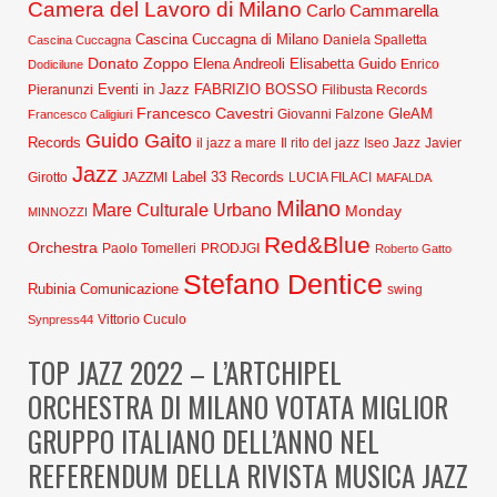
Camera del Lavoro di Milano
Carlo Cammarella
Cascina Cuccagna di Milano
Daniela Spalletta
Cascina Cuccagna
Donato Zoppo
Elena Andreoli
Elisabetta Guido
Dodicilune
Enrico
Eventi in Jazz
FABRIZIO BOSSO
Pieranunzi
Filibusta Records
Francesco Cavestri
GleAM
Francesco Caligiuri
Giovanni Falzone
Guido Gaito
Records
Javier
il jazz a mare
Il rito del jazz
Iseo Jazz
Jazz
Label 33 Records
Girotto
JAZZMI
LUCIA FILACI
MAFALDA
Milano
Mare Culturale Urbano
Monday
MINNOZZI
Red&Blue
Orchestra
Paolo Tomelleri
PRODJGI
Roberto Gatto
Stefano Dentice
Rubinia Comunicazione
swing
Synpress44
Vittorio Cuculo
TOP JAZZ 2022 – L’ARTCHIPEL
ORCHESTRA DI MILANO VOTATA MIGLIOR
GRUPPO ITALIANO DELL’ANNO NEL
REFERENDUM DELLA RIVISTA MUSICA JAZZ