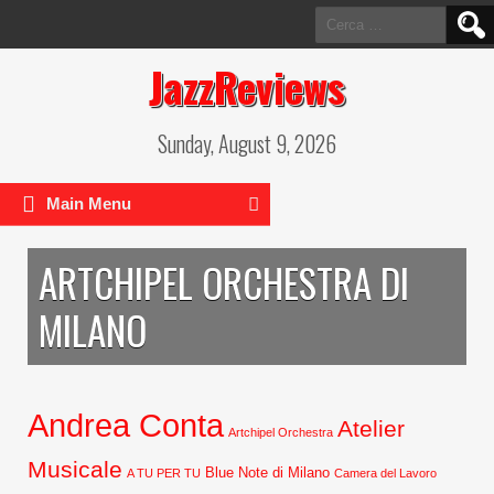
Ricerca
per:
JazzReviews
Sunday, August 9, 2026
Main Menu
ARTCHIPEL ORCHESTRA DI
MILANO
Andrea Conta
Atelier
Artchipel Orchestra
Musicale
Blue Note di Milano
A TU PER TU
Camera del Lavoro