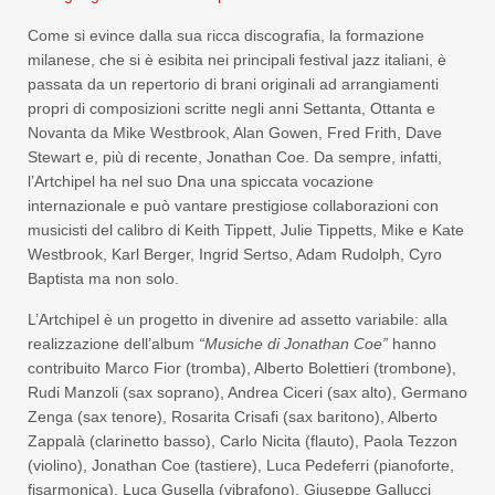
Come si evince dalla sua ricca discografia, la formazione
milanese, che si è esibita nei principali festival jazz italiani, è
passata da un repertorio di brani originali ad arrangiamenti
propri di composizioni scritte negli anni Settanta, Ottanta e
Novanta da Mike Westbrook, Alan Gowen, Fred Frith, Dave
Stewart e, più di recente, Jonathan Coe. Da sempre, infatti,
l’Artchipel ha nel suo Dna una spiccata vocazione
internazionale e può vantare prestigiose collaborazioni con
musicisti del calibro di Keith Tippett, Julie Tippetts, Mike e Kate
Westbrook, Karl Berger, Ingrid Sertso, Adam Rudolph, Cyro
Baptista ma non solo.
L’Artchipel è un progetto in divenire ad assetto variabile: alla
realizzazione dell’album
“Musiche di Jonathan Coe”
hanno
contribuito Marco Fior (tromba), Alberto Bolettieri (trombone),
Rudi Manzoli (sax soprano), Andrea Ciceri (sax alto), Germano
Zenga (sax tenore), Rosarita Crisafi (sax baritono), Alberto
Zappalà (clarinetto basso), Carlo Nicita (flauto), Paola Tezzon
(violino), Jonathan Coe (tastiere), Luca Pedeferri (pianoforte,
fisarmonica), Luca Gusella (vibrafono), Giuseppe Gallucci