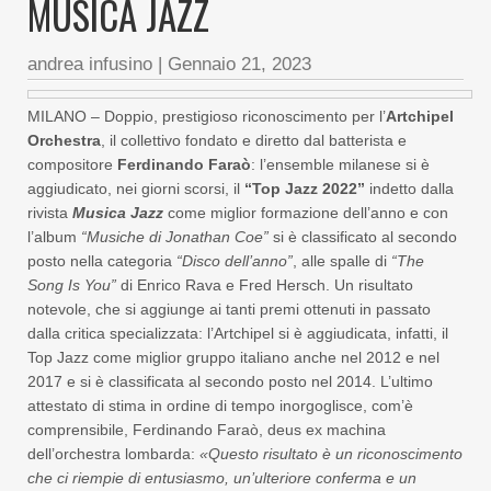
MUSICA JAZZ
andrea infusino
|
Gennaio 21, 2023
MILANO – Doppio, prestigioso riconoscimento per l’
Artchipel
Orchestra
, il collettivo fondato e diretto dal batterista e
compositore
Ferdinando Faraò
: l’ensemble milanese si è
aggiudicato, nei giorni scorsi, il
“Top Jazz 2022”
indetto dalla
rivista
Musica Jazz
come miglior formazione dell’anno e con
l’album
“Musiche di Jonathan Coe”
si è classificato al secondo
posto nella categoria
“Disco dell’anno”
, alle spalle di
“The
Song Is You”
di Enrico Rava e Fred Hersch. Un risultato
notevole, che si aggiunge ai tanti premi ottenuti in passato
dalla critica specializzata: l’Artchipel si è aggiudicata, infatti, il
Top Jazz come miglior gruppo italiano anche nel 2012 e nel
2017 e si è classificata al secondo posto nel 2014. L’ultimo
attestato di stima in ordine di tempo inorgoglisce, com’è
comprensibile, Ferdinando Faraò, deus ex machina
dell’orchestra lombarda:
«Questo risultato è un riconoscimento
che ci riempie di entusiasmo, un’ulteriore conferma e un