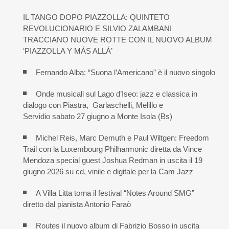
IL TANGO DOPO PIAZZOLLA: QUINTETO
REVOLUCIONARIO E SILVIO ZALAMBANI
TRACCIANO NUOVE ROTTE CON IL NUOVO ALBUM
‘PIAZZOLLA Y MÁS ALLÁ’
Fernando Alba: “Suona l’Americano” è il nuovo singolo
Onde musicali sul Lago d’Iseo: jazz e classica in
dialogo con Piastra, Garlaschelli, Melillo e
Servidio sabato 27 giugno a Monte Isola (Bs)
Michel Reis, Marc Demuth e Paul Wiltgen: Freedom
Trail con la Luxembourg Philharmonic diretta da Vince
Mendoza special guest Joshua Redman in uscita il 19
giugno 2026 su cd, vinile e digitale per la Cam Jazz
A Villa Litta torna il festival “Notes Around SMG”
diretto dal pianista Antonio Faraò
Routes il nuovo album di Fabrizio Bosso in uscita