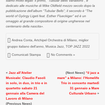
siamo molto legati: il primo, “Tubular Bells Variations”, è
dedicato alle musiche di Mike Oldfield mezzo secolo dopo la
pubblicazione dell’album “Tubular Bells”; il secondo è “The
world of György Ligeti feat. Esther Flueckiger” ed è un
omaggio al grande compositore di origine ungherese nel
centenario della nascita».
Andrea Conta
,
Artchipel Orchestra di Milano
,
miglior
gruppo italiano dell'anno
,
Musica Jazz
,
TOP JAZZ 2022
Comunicati Stampa
No Comments »
«
Jazz all’Atelier
(Next News)
“il jazz a
Musicale: Claudio Fasoli
mare” a Milano: l’Homelife
in solo, in duo, in trio e in
Trio in concerto martedì
quartetto sabato 21
31 gennaio a Mare
gennaio alla Camera del
Culturale Urbano
»
Lavoro di Milano
(Previous News)