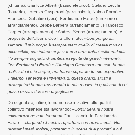
(chitarra), Gianluca Alberti (basso elettrico), Stefano Lecchi
(batteria), Lorenzo Gasperoni (percussioni), Naima Faraò e
Francesca Sabatino (voci), Ferdinando Faraò (direzione e
arrangiamento), Beppe Barbera (arrangiamento), Francesco
Forges (arrangiamento) e Andrea Serino (arrangiamento). A
proposito dell’album, Coe ha affermato:
«Compongo da
sempre. Il mio scopo è sempre stato quello di creare musica
accessibile, con influenze jazz e una forte enfasi sulla melodia.
Ho sempre sognato di sentirla eseguita da grandi interpreti.
Ora Ferdinando Faraò e l’Artchipel Orchestra non solo hanno
realizzato il mio sogno, ma hanno superato le mie aspettative:
il talento, l’energia e l’inventiva di questi grandi artisti e
arrangiatori hanno trasformato la mia musica in qualcosa di cui
posso essere davvero orgoglioso».
Da segnalare, infine, le numerose iniziative alle quali il
collettivo milanese sta lavorando:
«Continuerà la nostra
collaborazione con Jonathan Coe
– conclude Ferdinando
Faraò
– allargando il nostro repertorio con brani inediti. Nei
prossimi mesi, inoltre, porteremo in scena due progetti a cui