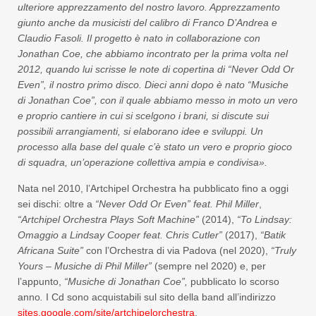
ulteriore apprezzamento del nostro lavoro. Apprezzamento
giunto anche da musicisti del calibro di Franco D’Andrea e
Claudio Fasoli. Il progetto è nato in collaborazione con
Jonathan Coe, che abbiamo incontrato per la prima volta nel
2012, quando lui scrisse le note di copertina di “Never Odd Or
Even”, il nostro primo disco. Dieci anni dopo è nato “Musiche
di Jonathan Coe”, con il quale abbiamo messo in moto un vero
e proprio cantiere in cui si scelgono i brani, si discute sui
possibili arrangiamenti, si elaborano idee e sviluppi. Un
processo alla base del quale c’è stato un vero e proprio gioco
di squadra, un’operazione collettiva ampia e condivisa».
Nata nel 2010, l’Artchipel Orchestra ha pubblicato fino a oggi
sei dischi: oltre a
“Never Odd Or Even” feat. Phil Miller
,
“Artchipel Orchestra Plays Soft Machine”
(2014),
“To Lindsay:
Omaggio a Lindsay Cooper feat. Chris Cutler”
(2017),
“Batik
Africana Suite”
con l’Orchestra di via Padova (nel 2020),
“Truly
Yours – Musiche di Phil Miller”
(sempre nel 2020) e, per
l’appunto,
“Musiche di Jonathan Coe”,
pubblicato lo scorso
anno
.
I Cd sono acquistabili sul sito della band all’indirizzo
sites.google.com/site/artchipelorchestra
.