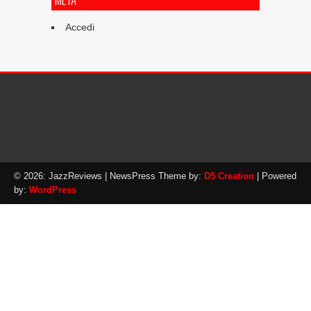
Accedi
© 2026: JazzReviews
| NewsPress Theme by:
D5 Creation
| Powered
by:
WordPress