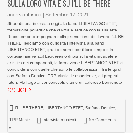
SULLA LORO VITA E SU I’LL BE THERE
andrea infusino
|
Settembre 17, 2021
Straordinaria intervista oggi alla band LIBERTANGO 5TET,
formazione poliedrica che ci vizia e seduce con la sua arte.
Recentemente impegnata nella promozione del lavoro I’LL BE
THERE, leggiamo con curiosità l’intervista alla band
LIBERTANGO 5TET, grati e onorati per il loro tempo e la
cortesia riservataci! Leggeremo di più sulla vita musicale e
artistica dei componenti, la formazione LIBERTANGO 5TET ci
condividerà con quelle che sono le collaborazioni, fra le quali
con Stefano Dentice, TRP Music, le esperienze, e i progetti
futuri. Ma largo ai convenevoli, diamo un caloroso benvenuto
READ MORE
I’LL BE THERE
,
LIBERTANGO 5TET
,
Stefano Dentice
,
TRP Music
Interviste musicali
No Comments
»