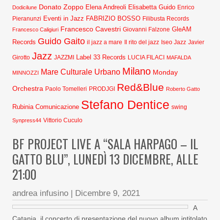
Donato Zoppo
Elena Andreoli
Elisabetta Guido
Dodicilune
Enrico
Eventi in Jazz
FABRIZIO BOSSO
Pieranunzi
Filibusta Records
Francesco Cavestri
GleAM
Francesco Caligiuri
Giovanni Falzone
Guido Gaito
Records
Javier
il jazz a mare
Il rito del jazz
Iseo Jazz
Jazz
Label 33 Records
Girotto
JAZZMI
LUCIA FILACI
MAFALDA
Milano
Mare Culturale Urbano
Monday
MINNOZZI
Red&Blue
Orchestra
Paolo Tomelleri
PRODJGI
Roberto Gatto
Stefano Dentice
Rubinia Comunicazione
swing
Synpress44
Vittorio Cuculo
BF PROJECT LIVE A “SALA HARPAGO – IL
GATTO BLU”, LUNEDÌ 13 DICEMBRE, ALLE
21:00
andrea infusino
|
Dicembre 9, 2021
A
Catania, il concerto di presentazione del nuovo album intitolato