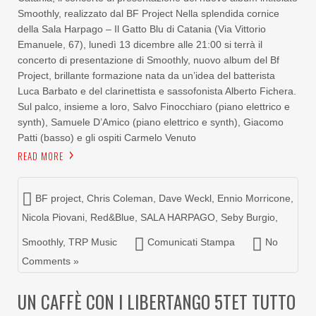
Smoothly, realizzato dal BF Project Nella splendida cornice
della Sala Harpago – Il Gatto Blu di Catania (Via Vittorio
Emanuele, 67), lunedì 13 dicembre alle 21:00 si terrà il
concerto di presentazione di Smoothly, nuovo album del Bf
Project, brillante formazione nata da un’idea del batterista
Luca Barbato e del clarinettista e sassofonista Alberto Fichera.
Sul palco, insieme a loro, Salvo Finocchiaro (piano elettrico e
synth), Samuele D’Amico (piano elettrico e synth), Giacomo
Patti (basso) e gli ospiti Carmelo Venuto
READ MORE
BF project
,
Chris Coleman
,
Dave Weckl
,
Ennio Morricone
,
Nicola Piovani
,
Red&Blue
,
SALA HARPAGO
,
Seby Burgio
,
Smoothly
,
TRP Music
Comunicati Stampa
No
Comments »
UN CAFFÈ CON I LIBERTANGO 5TET TUTTO