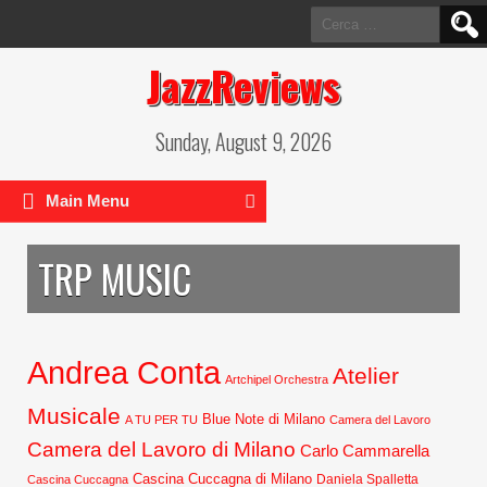
Ricerca
per:
JazzReviews
Sunday, August 9, 2026
Main Menu
TRP MUSIC
Andrea Conta
Atelier
Artchipel Orchestra
Musicale
Blue Note di Milano
A TU PER TU
Camera del Lavoro
Camera del Lavoro di Milano
Carlo Cammarella
Cascina Cuccagna di Milano
Daniela Spalletta
Cascina Cuccagna