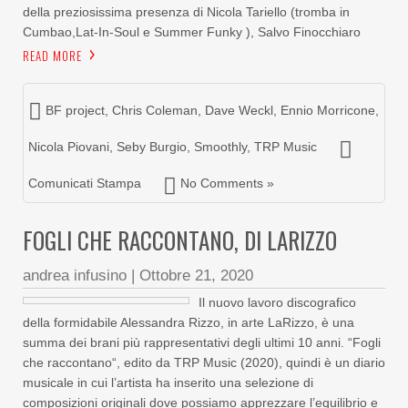
della preziosissima presenza di Nicola Tariello (tromba in
Cumbao,Lat-In-Soul e Summer Funky ), Salvo Finocchiaro
READ MORE
BF project
,
Chris Coleman
,
Dave Weckl
,
Ennio Morricone
,
Nicola Piovani
,
Seby Burgio
,
Smoothly
,
TRP Music
Comunicati Stampa
No Comments »
FOGLI CHE RACCONTANO, DI LARIZZO
andrea infusino
|
Ottobre 21, 2020
Il nuovo lavoro discografico
della formidabile Alessandra Rizzo, in arte LaRizzo, è una
summa dei brani più rappresentativi degli ultimi 10 anni. “Fogli
che raccontano“, edito da TRP Music (2020), quindi è un diario
musicale in cui l’artista ha inserito una selezione di
composizioni originali dove possiamo apprezzare l’equilibrio e