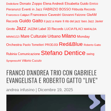
Donato Zoppo
Elena Andreoli
Elisabetta Guido
Dodicilune
Enrico
Eventi in Jazz
FABRIZIO BOSSO
Pieranunzi
Filibusta Records
Francesco Cavestri
GleAM
Francesco Caligiuri
Giovanni Falzone
Guido Gaito
Records
Javier
il jazz a mare
Il rito del jazz
Iseo Jazz
Jazz
Label 33 Records
Girotto
JAZZMI
LUCIA FILACI
MAFALDA
Milano
Mare Culturale Urbano
Monday
MINNOZZI
Red&Blue
Orchestra
Paolo Tomelleri
PRODJGI
Roberto Gatto
Stefano Dentice
Rubinia Comunicazione
swing
Synpress44
Vittorio Cuculo
FRANCO D’ANDREA TRIO CON GABRIELE
EVANGELISTA E ROBERTO GATTO “LIVE”
andrea infusino
|
Dicembre 19, 2025