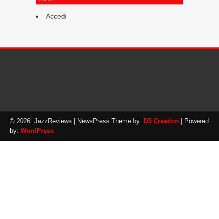
Accedi
© 2026: JazzReviews
| NewsPress Theme by:
D5 Creation
| Powered
by:
WordPress