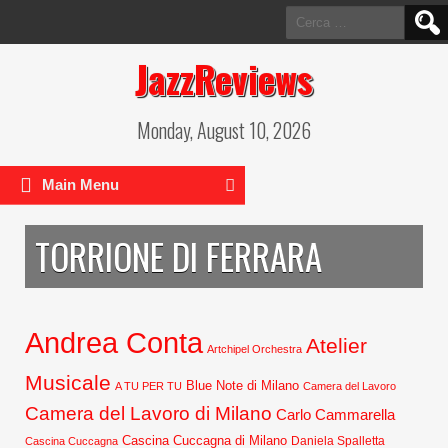
Ricerca
per:
JazzReviews
Monday, August 10, 2026
Main Menu
TORRIONE DI FERRARA
Andrea Conta
Atelier
Artchipel Orchestra
Musicale
Blue Note di Milano
A TU PER TU
Camera del Lavoro
Camera del Lavoro di Milano
Carlo Cammarella
Cascina Cuccagna di Milano
Daniela Spalletta
Cascina Cuccagna