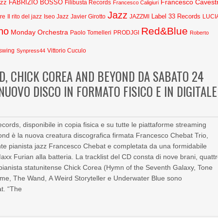
Francesco Cavestr
azz
FABRIZIO BOSSO
Filibusta Records
Francesco Caligiuri
Jazz
Label 33 Records
Javier Girotto
JAZZMI
are
Il rito del jazz
Iseo Jazz
LUCI
Red&Blue
no
Monday Orchestra
Paolo Tomelleri
PRODJGI
Roberto
swing
Synpress44
Vittorio Cuculo
D, CHICK COREA AND BEYOND DA SABATO 24
NUOVO DISCO IN FORMATO FISICO E IN DIGITALE
cords, disponibile in copia fisica e su tutte le piattaforme streaming
d è la nuova creatura discografica firmata Francesco Chebat Trio,
ente pianista jazz Francesco Chebat e completata da una formidabile
xx Furian alla batteria. La tracklist del CD consta di nove brani, quatt
o pianista statunitense Chick Corea (Hymn of the Seventh Galaxy, Tone
me, The Wand, A Weird Storyteller e Underwater Blue sono
at. “The