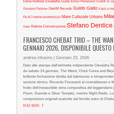
Elena Andreoli
Elisabetta Guido
Eventi in J
Enrico Pieranunzi
Guido Gaito
GleAM Records
Giovanni Falzone
il jazz a m
Mila
Mare Culturale Urbano
FILACI
MAFALDA MINNOZZI
Stefano Dentice
Rubinia Comunicazione
Gatto
FRANCESCO CHEBAT TRIO – THE WAN
GENNAIO 2026, DISPONIBILE QUESTO 
andrea infusino
|
Gennaio 23, 2026
Dato alle stampe dall’etichetta indipendente Clessidra Re
da sabato 24 gennaio, The Wand, Chick Corea and Beyon
brillante formazione diretta dal talentuoso e intraprend
sezione ritmica: Riccardo Fioravanti al contrabbasso e Ma
frutto dell’inesauribile vena compositiva del leggendari
Poem, Duende e Silver Temple), mentre Night Radio, Lu
composizioni originali scaturite dal fervido estro di Cheb
READ MORE