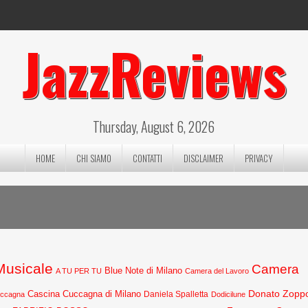
JazzReviews
Thursday, August 6, 2026
HOME
CHI SIAMO
CONTATTI
DISCLAIMER
PRIVACY
 Musicale
Camera
Blue Note di Milano
A TU PER TU
Camera del Lavoro
Donato Zopp
Cascina Cuccagna di Milano
Daniela Spalletta
uccagna
Dodicilune