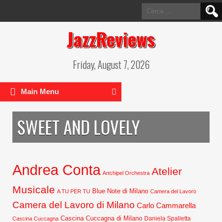
Ricerca
per:
JazzReviews
Friday, August 7, 2026
Main Menu
SWEET AND LOVELY
Andrea Conta
Atelier
Artchipel Orchestra
Musicale
Blue Note di Milano
A TU PER TU
Camera del Lavoro
Camera del Lavoro di Milano
Carlo Cammarella
Cascina Cuccagna di Milano
Daniela Spalletta
Cascina Cuccagna