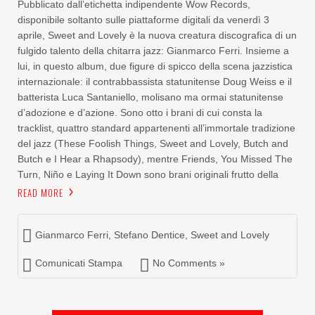
Pubblicato dall’etichetta indipendente Wow Records,
disponibile soltanto sulle piattaforme digitali da venerdì 3
aprile, Sweet and Lovely è la nuova creatura discografica di un
fulgido talento della chitarra jazz: Gianmarco Ferri. Insieme a
lui, in questo album, due figure di spicco della scena jazzistica
internazionale: il contrabbassista statunitense Doug Weiss e il
batterista Luca Santaniello, molisano ma ormai statunitense
d’adozione e d’azione. Sono otto i brani di cui consta la
tracklist, quattro standard appartenenti all’immortale tradizione
del jazz (These Foolish Things, Sweet and Lovely, Butch and
Butch e I Hear a Rhapsody), mentre Friends, You Missed The
Turn, Niño e Laying It Down sono brani originali frutto della
READ MORE
Gianmarco Ferri
,
Stefano Dentice
,
Sweet and Lovely
Comunicati Stampa
No Comments »