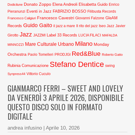
Donato Zoppo
Elena Andreoli
Elisabetta Guido
Dodicilune
Enrico
Eventi in Jazz
FABRIZIO BOSSO
Pieranunzi
Filibusta Records
Francesco Cavestri
GleAM
Francesco Caligiuri
Giovanni Falzone
Guido Gaito
Records
Javier
il jazz a mare
Il rito del jazz
Iseo Jazz
Jazz
Label 33 Records
Girotto
JAZZMI
LUCIA FILACI
MAFALDA
Milano
Mare Culturale Urbano
Monday
MINNOZZI
Red&Blue
Orchestra
Paolo Tomelleri
PRODJGI
Roberto Gatto
Stefano Dentice
Rubinia Comunicazione
swing
Synpress44
Vittorio Cuculo
GIANMARCO FERRI – SWEET AND LOVELY
DA VENERDÌ 3 APRILE 2026, DISPONIBILE
QUESTO DISCO SOLO IN FORMATO
DIGITALE
andrea infusino
|
Aprile 10, 2026