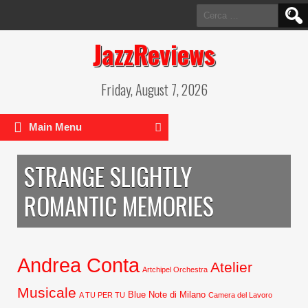
Ricerca
per:
JazzReviews
Friday, August 7, 2026
Main Menu
STRANGE SLIGHTLY
ROMANTIC MEMORIES
Andrea Conta
Atelier
Artchipel Orchestra
Musicale
Blue Note di Milano
A TU PER TU
Camera del Lavoro