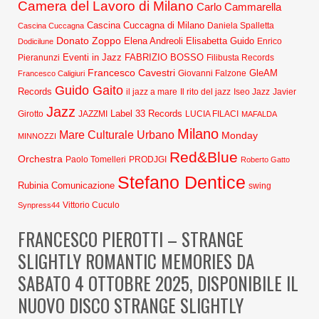
Camera del Lavoro di Milano
Carlo Cammarella
Cascina Cuccagna di Milano
Daniela Spalletta
Cascina Cuccagna
Donato Zoppo
Elena Andreoli
Elisabetta Guido
Dodicilune
Enrico
Eventi in Jazz
FABRIZIO BOSSO
Pieranunzi
Filibusta Records
Francesco Cavestri
GleAM
Francesco Caligiuri
Giovanni Falzone
Guido Gaito
Records
Javier
il jazz a mare
Il rito del jazz
Iseo Jazz
Jazz
Label 33 Records
Girotto
JAZZMI
LUCIA FILACI
MAFALDA
Milano
Mare Culturale Urbano
Monday
MINNOZZI
Red&Blue
Orchestra
Paolo Tomelleri
PRODJGI
Roberto Gatto
Stefano Dentice
Rubinia Comunicazione
swing
Synpress44
Vittorio Cuculo
FRANCESCO PIEROTTI – STRANGE
SLIGHTLY ROMANTIC MEMORIES DA
SABATO 4 OTTOBRE 2025, DISPONIBILE IL
NUOVO DISCO STRANGE SLIGHTLY