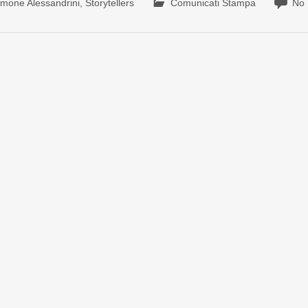
imone Alessandrini
,
Storytellers
Comunicati Stampa
No