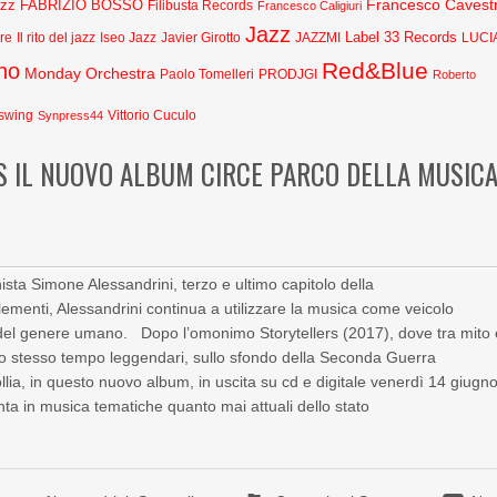
Francesco Cavestr
azz
FABRIZIO BOSSO
Filibusta Records
Francesco Caligiuri
Jazz
Label 33 Records
Javier Girotto
JAZZMI
are
Il rito del jazz
Iseo Jazz
LUCI
Red&Blue
no
Monday Orchestra
Paolo Tomelleri
PRODJGI
Roberto
swing
Synpress44
Vittorio Cuculo
S IL NUOVO ALBUM CIRCE PARCO DELLA MUSIC
ista Simone Alessandrini, terzo e ultimo capitolo della
 elementi, Alessandrini continua a utilizzare la musica come veicolo
ni del genere umano. Dopo l’omonimo Storytellers (2017), dove tra mito
lo stesso tempo leggendari, sullo sfondo della Seconda Guerra
lia, in questo nuovo album, in uscita su cd e digitale venerdì 14 giugn
ta in musica tematiche quanto mai attuali dello stato