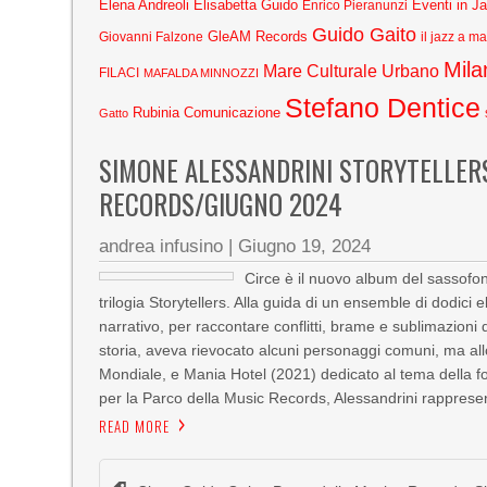
Elena Andreoli
Elisabetta Guido
Eventi in J
Enrico Pieranunzi
Guido Gaito
GleAM Records
Giovanni Falzone
il jazz a m
Mila
Mare Culturale Urbano
FILACI
MAFALDA MINNOZZI
Stefano Dentice
Rubinia Comunicazione
Gatto
SIMONE ALESSANDRINI STORYTELLER
RECORDS/GIUGNO 2024
andrea infusino
|
Giugno 19, 2024
Circe è il nuovo album del sassofon
trilogia Storytellers. Alla guida di un ensemble di dodici
narrativo, per raccontare conflitti, brame e sublimazio
storia, aveva rievocato alcuni personaggi comuni, ma al
Mondiale, e Mania Hotel (2021) dedicato al tema della fol
per la Parco della Music Records, Alessandrini rappresen
READ MORE