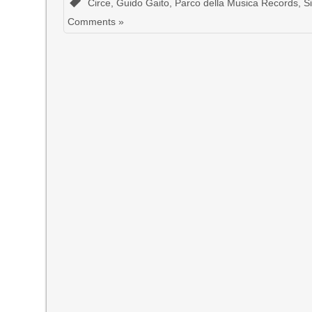
Circe
,
Guido Gaito
,
Parco della Musica Records
,
S
Comments »