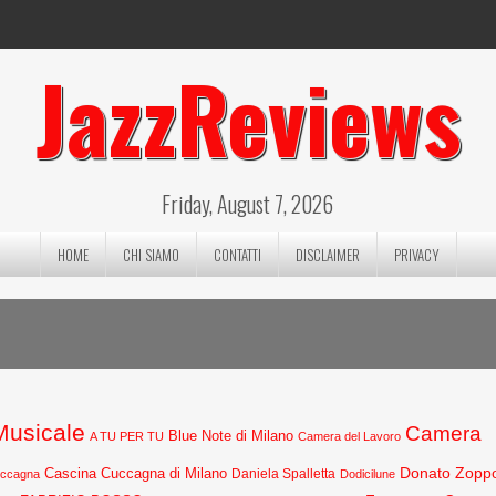
JazzReviews
Friday, August 7, 2026
HOME
CHI SIAMO
CONTATTI
DISCLAIMER
PRIVACY
 Musicale
Camera
Blue Note di Milano
A TU PER TU
Camera del Lavoro
Donato Zopp
Cascina Cuccagna di Milano
Daniela Spalletta
uccagna
Dodicilune