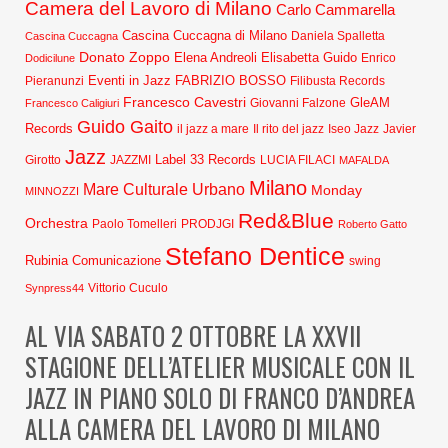
Camera del Lavoro di Milano
Carlo Cammarella
Cascina Cuccagna di Milano
Daniela Spalletta
Cascina Cuccagna
Donato Zoppo
Elena Andreoli
Elisabetta Guido
Dodicilune
Enrico
Eventi in Jazz
FABRIZIO BOSSO
Pieranunzi
Filibusta Records
Francesco Cavestri
GleAM
Francesco Caligiuri
Giovanni Falzone
Guido Gaito
Records
Javier
il jazz a mare
Il rito del jazz
Iseo Jazz
Jazz
Label 33 Records
Girotto
JAZZMI
LUCIA FILACI
MAFALDA
Milano
Mare Culturale Urbano
Monday
MINNOZZI
Red&Blue
Orchestra
Paolo Tomelleri
PRODJGI
Roberto Gatto
Stefano Dentice
Rubinia Comunicazione
swing
Synpress44
Vittorio Cuculo
AL VIA SABATO 2 OTTOBRE LA XXVII
STAGIONE DELL’ATELIER MUSICALE CON IL
JAZZ IN PIANO SOLO DI FRANCO D’ANDREA
ALLA CAMERA DEL LAVORO DI MILANO