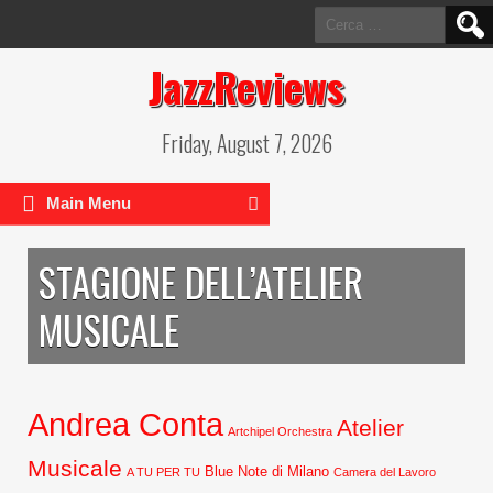
Ricerca
per:
JazzReviews
Friday, August 7, 2026
Main Menu
STAGIONE DELL’ATELIER
MUSICALE
Andrea Conta
Atelier
Artchipel Orchestra
Musicale
Blue Note di Milano
A TU PER TU
Camera del Lavoro