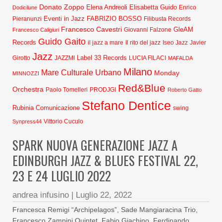
Donato Zoppo
Elena Andreoli
Elisabetta Guido
Dodicilune
Enrico
Eventi in Jazz
FABRIZIO BOSSO
Pieranunzi
Filibusta Records
Francesco Cavestri
GleAM
Francesco Caligiuri
Giovanni Falzone
Guido Gaito
Records
Javier
il jazz a mare
Il rito del jazz
Iseo Jazz
Jazz
Label 33 Records
Girotto
JAZZMI
LUCIA FILACI
MAFALDA
Milano
Mare Culturale Urbano
Monday
MINNOZZI
Red&Blue
Orchestra
Paolo Tomelleri
PRODJGI
Roberto Gatto
Stefano Dentice
Rubinia Comunicazione
swing
Synpress44
Vittorio Cuculo
SPARK NUOVA GENERAZIONE JAZZ A
EDINBURGH JAZZ & BLUES FESTIVAL 22,
23 E 24 LUGLIO 2022
andrea infusino
|
Luglio 22, 2022
Francesca Remigi “Archipelagos”, Sade Mangiaracina Trio,
Francesco Zampini Quintet, Fabio Giachino, Ferdinando