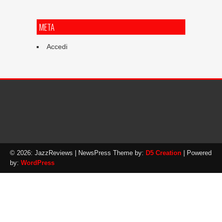
META
Accedi
© 2026: JazzReviews
| NewsPress Theme by:
D5 Creation
| Powered
by:
WordPress