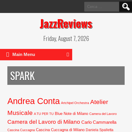
Ricerca
per:
JazzReviews
Friday, August 7, 2026
Main Menu
SPARK
Andrea Conta
Atelier
Artchipel Orchestra
Musicale
Blue Note di Milano
A TU PER TU
Camera del Lavoro
Camera del Lavoro di Milano
Carlo Cammarella
Cascina Cuccagna di Milano
Daniela Spalletta
Cascina Cuccagna