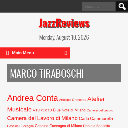
Ricerca
per:
JazzReviews
Monday, August 10, 2026
Main Menu
MARCO TIRABOSCHI
Andrea Conta
Atelier
Artchipel Orchestra
Musicale
Blue Note di Milano
A TU PER TU
Camera del Lavoro
Camera del Lavoro di Milano
Carlo Cammarella
Cascina Cuccagna di Milano
Daniela Spalletta
Cascina Cuccagna