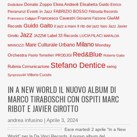
Donato Zoppo
Elena Andreoli
Elisabetta Guido
Dodicilune
Enrico
Eventi in Jazz
FABRIZIO BOSSO
Pieranunzi
Filibusta Records
Francesco Cavestri
GleAM
Francesco Caligiuri
Giovanni Falzone
Guido Gaito
Records
Javier
il jazz a mare
Il rito del jazz
Iseo Jazz
Jazz
Label 33 Records
Girotto
JAZZMI
LUCIA FILACI
MAFALDA
Milano
Mare Culturale Urbano
Monday
MINNOZZI
Red&Blue
Orchestra
Paolo Tomelleri
PRODJGI
Roberto Gatto
Stefano Dentice
Rubinia Comunicazione
swing
Synpress44
Vittorio Cuculo
IN A NEW WORLD IL NUOVO ALBUM DI
MARCO TIRABOSCHI CON OSPITI MARC
RIBOT E JAVIER GIROTTO
andrea infusino
|
Aprile 3, 2024
Esce martedì 2 aprile “In a New
World” per la Da Vinci Records, il nuovo album del