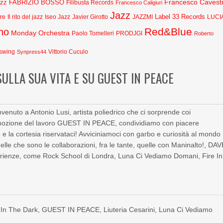
Francesco Cavestr
azz
FABRIZIO BOSSO
Filibusta Records
Francesco Caligiuri
Jazz
Label 33 Records
Javier Girotto
JAZZMI
are
Il rito del jazz
Iseo Jazz
LUCI
Red&Blue
no
Monday Orchestra
Paolo Tomelleri
PRODJGI
Roberto
swing
Synpress44
Vittorio Cuculo
ULLA SUA VITA E SU GUEST IN PEACE
enuto a Antonio Lusi, artista poliedrico che ci sorprende coi
romozione del lavoro GUEST IN PEACE, condividiamo con piacere
po e la cortesia riservataci! Avviciniamoci con garbo e curiosità al mondo
lle che sono le collaborazioni, fra le tante, quelle con Maninalto!, DA
nze, come Rock School di Londra, Luna Ci Vediamo Domani, Fire In
 In The Dark
,
GUEST IN PEACE
,
Liuteria Cesarini
,
Luna Ci Vediamo