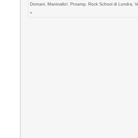
Domani
,
Maninalto!
,
Proamp
,
Rock School di Londra
,
V
»