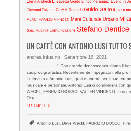
Elena Andreoli
Elisabetta Guido
Eventi in J
Enrico Pieranunzi
Guido Gaito
GleAM Records
Giovanni Falzone
il jazz a m
Mila
Mare Culturale Urbano
FILACI
MAFALDA MINNOZZI
Stefano Dentice
Rubinia Comunicazione
Gatto
UN CAFFÈ CON ANTONIO LUSI TUTTO S
andrea infusino
|
Settembre 16, 2021
Con grande riconoscenza diamo il benv
suoiprodigi artistici. Recentemente impegnato nella p
l’intervista a Antonio Lusi, grati e onorati per il suo tem
musicale e personale, Antonio Lusi ci condividerà con que
WECKL, FABRIZIO BOSSO, VALTER VINCENTI, le esperie
The
READ MORE
Antonio Lusi
,
Dave Weckl
,
FABRIZIO BOSSO
,
Fire