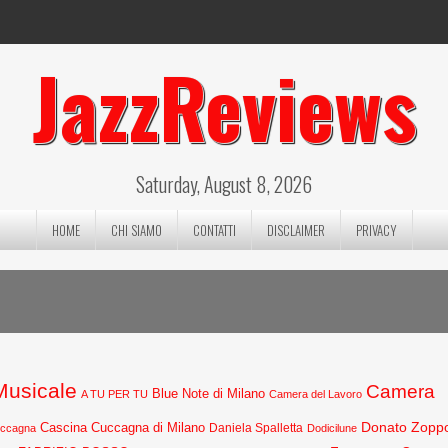
JazzReviews
Saturday, August 8, 2026
HOME
CHI SIAMO
CONTATTI
DISCLAIMER
PRIVACY
 Musicale
Camera
Blue Note di Milano
A TU PER TU
Camera del Lavoro
Donato Zopp
Cascina Cuccagna di Milano
Daniela Spalletta
uccagna
Dodicilune