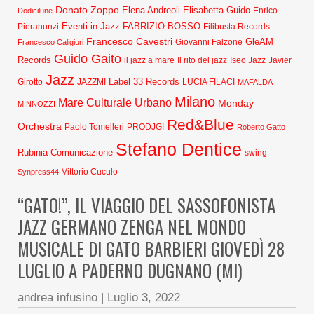
Donato Zoppo
Elena Andreoli
Elisabetta Guido
Dodicilune
Enrico
Eventi in Jazz
FABRIZIO BOSSO
Pieranunzi
Filibusta Records
Francesco Cavestri
GleAM
Francesco Caligiuri
Giovanni Falzone
Guido Gaito
Records
Javier
il jazz a mare
Il rito del jazz
Iseo Jazz
Jazz
Label 33 Records
Girotto
JAZZMI
LUCIA FILACI
MAFALDA
Milano
Mare Culturale Urbano
Monday
MINNOZZI
Red&Blue
Orchestra
Paolo Tomelleri
PRODJGI
Roberto Gatto
Stefano Dentice
Rubinia Comunicazione
swing
Synpress44
Vittorio Cuculo
“GATO!”, IL VIAGGIO DEL SASSOFONISTA
JAZZ GERMANO ZENGA NEL MONDO
MUSICALE DI GATO BARBIERI GIOVEDÌ 28
LUGLIO A PADERNO DUGNANO (MI)
andrea infusino
|
Luglio 3, 2022