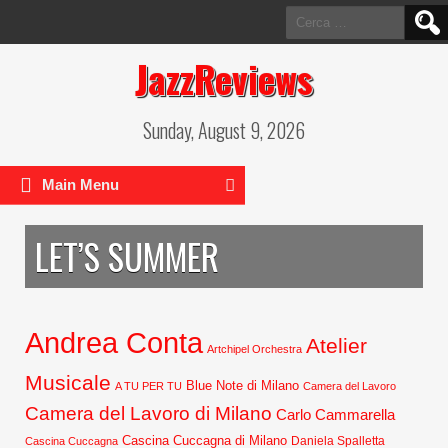
Ricerca
per:
JazzReviews
Sunday, August 9, 2026
Main Menu
LET’S SUMMER
Andrea Conta
Atelier
Artchipel Orchestra
Musicale
Blue Note di Milano
A TU PER TU
Camera del Lavoro
Camera del Lavoro di Milano
Carlo Cammarella
Cascina Cuccagna di Milano
Daniela Spalletta
Cascina Cuccagna