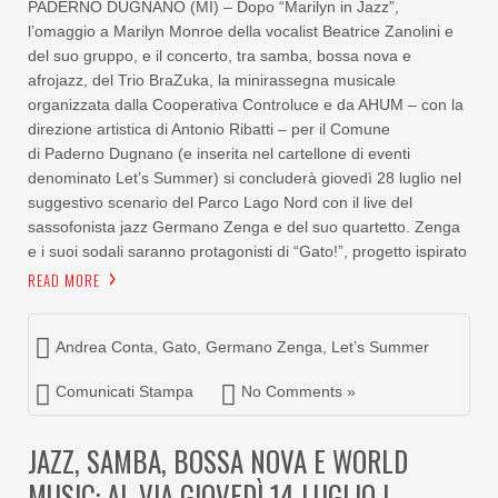
PADERNO DUGNANO (MI) – Dopo “Marilyn in Jazz”,
l’omaggio a Marilyn Monroe della vocalist Beatrice Zanolini e
del suo gruppo, e il concerto, tra samba, bossa nova e
afrojazz, del Trio BraZuka, la minirassegna musicale
organizzata dalla Cooperativa Controluce e da AHUM – con la
direzione artistica di Antonio Ribatti – per il Comune
di Paderno Dugnano (e inserita nel cartellone di eventi
denominato Let’s Summer) si concluderà giovedì 28 luglio nel
suggestivo scenario del Parco Lago Nord con il live del
sassofonista jazz Germano Zenga e del suo quartetto. Zenga
e i suoi sodali saranno protagonisti di “Gato!”, progetto ispirato
READ MORE
Andrea Conta
,
Gato
,
Germano Zenga
,
Let’s Summer
Comunicati Stampa
No Comments »
JAZZ, SAMBA, BOSSA NOVA E WORLD
MUSIC: AL VIA GIOVEDÌ 14 LUGLIO I