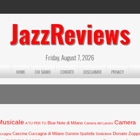
JazzReviews
Friday, August 7, 2026
HOME
CHI SIAMO
CONTATTI
DISCLAIMER
PRIVACY
 Musicale
Camera
Blue Note di Milano
A TU PER TU
Camera del Lavoro
Donato Zopp
Cascina Cuccagna di Milano
Daniela Spalletta
uccagna
Dodicilune