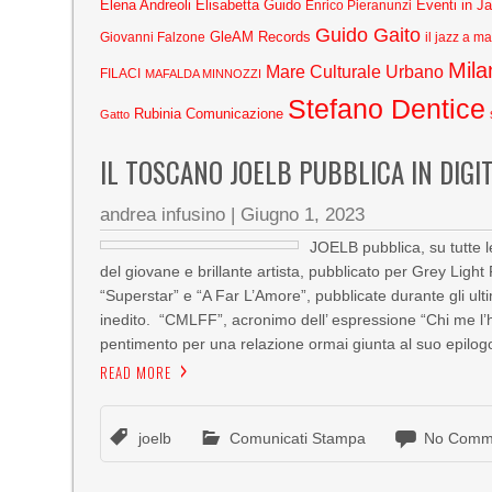
Elena Andreoli
Elisabetta Guido
Eventi in J
Enrico Pieranunzi
Guido Gaito
GleAM Records
Giovanni Falzone
il jazz a m
Mila
Mare Culturale Urbano
FILACI
MAFALDA MINNOZZI
Stefano Dentice
Rubinia Comunicazione
Gatto
IL TOSCANO JOELB PUBBLICA IN DIGI
andrea infusino
|
Giugno 1, 2023
JOELB pubblica, su tutte l
del giovane e brillante artista, pubblicato per Grey Ligh
“Superstar” e “A Far L’Amore”, pubblicate durante gli ulti
inedito. “CMLFF”, acronimo dell’ espressione “Chi me l’ha
pentimento per una relazione ormai giunta al suo epilog
READ MORE
joelb
Comunicati Stampa
No Comm