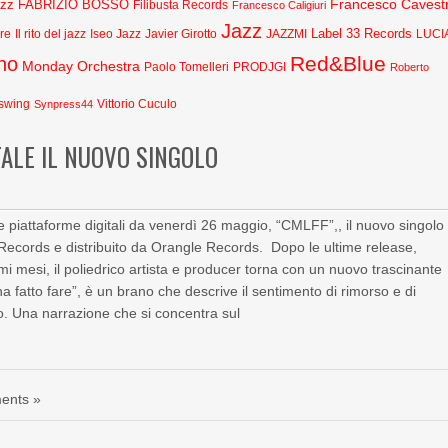
Francesco Cavestr
azz
FABRIZIO BOSSO
Filibusta Records
Francesco Caligiuri
Jazz
Label 33 Records
Javier Girotto
JAZZMI
are
Il rito del jazz
Iseo Jazz
LUCI
Red&Blue
no
Monday Orchestra
Paolo Tomelleri
PRODJGI
Roberto
swing
Synpress44
Vittorio Cuculo
TALE IL NUOVO SINGOLO
e piattaforme digitali da venerdì 26 maggio, “CMLFF”,, il nuovo singolo
t Records e distribuito da Orangle Records. Dopo le ultime release,
mi mesi, il poliedrico artista e producer torna con un nuovo trascinante
 fatto fare”, è un brano che descrive il sentimento di rimorso e di
o. Una narrazione che si concentra sul
ents »