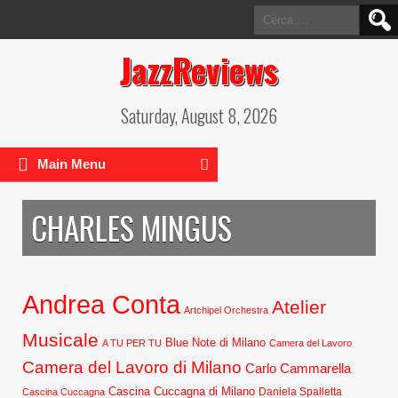
Ricerca
per:
JazzReviews
Saturday, August 8, 2026
Main Menu
CHARLES MINGUS
Andrea Conta
Atelier
Artchipel Orchestra
Musicale
Blue Note di Milano
A TU PER TU
Camera del Lavoro
Camera del Lavoro di Milano
Carlo Cammarella
Cascina Cuccagna di Milano
Daniela Spalletta
Cascina Cuccagna