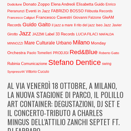
Donato Zoppo
Elena Andreoli
Elisabetta Guido
Dodicilune
Enrico
Eventi in Jazz
FABRIZIO BOSSO
Pieranunzi
Filibusta Records
Francesco Cavestri
GleAM
Francesco Caligiuri
Giovanni Falzone
Guido Gaito
Records
Javier
il jazz a mare
Il rito del jazz
Iseo Jazz
Jazz
Label 33 Records
Girotto
JAZZMI
LUCIA FILACI
MAFALDA
Milano
Mare Culturale Urbano
Monday
MINNOZZI
Red&Blue
Orchestra
Paolo Tomelleri
PRODJGI
Roberto Gatto
Stefano Dentice
Rubinia Comunicazione
swing
Synpress44
Vittorio Cuculo
AL VIA VENERDÌ 18 OTTOBRE, A MILANO,
LA NUOVA STAGIONE DI PARCO, IL POLILLO
ART CONTAINER: DEGUSTAZIONI, DJ SET E
IL CONCERTO-TRIBUTO A CHARLES
MINGUS DELL’ATTILIO ZANCHI SEPTET FT.
DJ FARRAPO