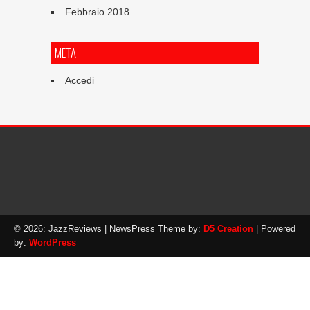
Febbraio 2018
META
Accedi
© 2026: JazzReviews
| NewsPress Theme by:
D5 Creation
| Powered
by:
WordPress