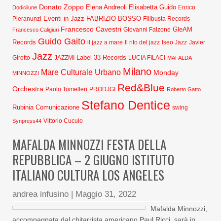
Donato Zoppo
Elena Andreoli
Elisabetta Guido
Dodicilune
Enrico
Eventi in Jazz
FABRIZIO BOSSO
Pieranunzi
Filibusta Records
Francesco Cavestri
GleAM
Francesco Caligiuri
Giovanni Falzone
Guido Gaito
Records
Javier
il jazz a mare
Il rito del jazz
Iseo Jazz
Jazz
Label 33 Records
Girotto
JAZZMI
LUCIA FILACI
MAFALDA
Milano
Mare Culturale Urbano
Monday
MINNOZZI
Red&Blue
Orchestra
Paolo Tomelleri
PRODJGI
Roberto Gatto
Stefano Dentice
Rubinia Comunicazione
swing
Synpress44
Vittorio Cuculo
MAFALDA MINNOZZI FESTA DELLA
REPUBBLICA – 2 GIUGNO ISTITUTO
ITALIANO CULTURA LOS ANGELES
andrea infusino
|
Maggio 31, 2022
Mafalda Minnozzi,
accompagnata dal chitarrista americano Paul Ricci, sarà in