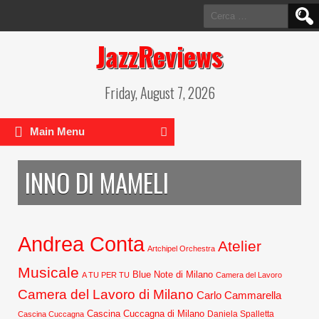
Ricerca
per:
JazzReviews
Friday, August 7, 2026
Main Menu
INNO DI MAMELI
Andrea Conta
Atelier
Artchipel Orchestra
Musicale
Blue Note di Milano
A TU PER TU
Camera del Lavoro
Camera del Lavoro di Milano
Carlo Cammarella
Cascina Cuccagna di Milano
Daniela Spalletta
Cascina Cuccagna