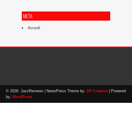
META
Accedi
© 2026: JazzReviews
| NewsPress Theme by:
D5 Creation
| Powered
by:
WordPress