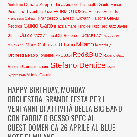
Donato Zoppo
Elena Andreoli
Elisabetta Guido
Dodicilune
Enrico
Eventi in Jazz
FABRIZIO BOSSO
Pieranunzi
Filibusta Records
Francesco Cavestri
GleAM
Francesco Caligiuri
Giovanni Falzone
Guido Gaito
Records
Javier
il jazz a mare
Il rito del jazz
Iseo Jazz
Jazz
Label 33 Records
Girotto
JAZZMI
LUCIA FILACI
MAFALDA
Milano
Mare Culturale Urbano
Monday
MINNOZZI
Red&Blue
Orchestra
Paolo Tomelleri
PRODJGI
Roberto Gatto
Stefano Dentice
Rubinia Comunicazione
swing
Synpress44
Vittorio Cuculo
HAPPY BIRTHDAY, MONDAY
ORCHESTRA: GRANDE FESTA PER I
VENT’ANNI DI ATTIVITÀ DELLA BIG BAND
CON FABRIZIO BOSSO SPECIAL
GUEST DOMENICA 26 APRILE AL BLUE
NOTE DI MILANO