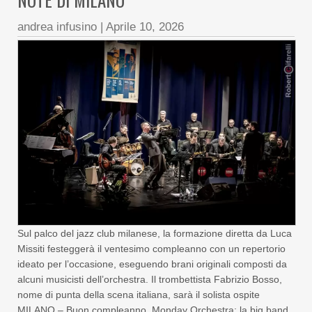
andrea infusino
|
Aprile 10, 2026
Sul palco del jazz club milanese, la formazione diretta da Luca
Missiti festeggerà il ventesimo compleanno con un repertorio
ideato per l’occasione, eseguendo brani originali composti da
alcuni musicisti dell’orchestra. Il trombettista Fabrizio Bosso,
nome di punta della scena italiana, sarà il solista ospite
MILANO – Buon compleanno, Monday Orchestra: la big band