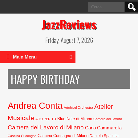
Ricerca
per:
JazzReviews
Friday, August 7, 2026
Main Menu
HAPPY BIRTHDAY
Andrea Conta
Atelier
Artchipel Orchestra
Musicale
Blue Note di Milano
A TU PER TU
Camera del Lavoro
Camera del Lavoro di Milano
Carlo Cammarella
Cascina Cuccagna di Milano
Daniela Spalletta
Cascina Cuccagna