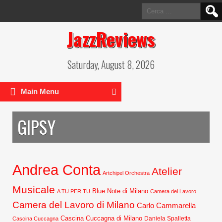
Ricerca
per:
JazzReviews
Saturday, August 8, 2026
Main Menu
GIPSY
Andrea Conta
Atelier
Artchipel Orchestra
Musicale
Blue Note di Milano
A TU PER TU
Camera del Lavoro
Camera del Lavoro di Milano
Carlo Cammarella
Cascina Cuccagna di Milano
Daniela Spalletta
Cascina Cuccagna