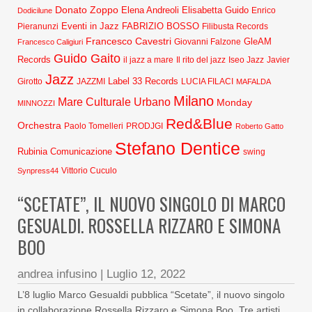
Donato Zoppo
Elena Andreoli
Elisabetta Guido
Dodicilune
Enrico
Eventi in Jazz
FABRIZIO BOSSO
Pieranunzi
Filibusta Records
Francesco Cavestri
GleAM
Francesco Caligiuri
Giovanni Falzone
Guido Gaito
Records
Javier
il jazz a mare
Il rito del jazz
Iseo Jazz
Jazz
Label 33 Records
Girotto
JAZZMI
LUCIA FILACI
MAFALDA
Milano
Mare Culturale Urbano
Monday
MINNOZZI
Red&Blue
Orchestra
Paolo Tomelleri
PRODJGI
Roberto Gatto
Stefano Dentice
Rubinia Comunicazione
swing
Synpress44
Vittorio Cuculo
“SCETATE”, IL NUOVO SINGOLO DI MARCO
GESUALDI. ROSSELLA RIZZARO E SIMONA
BOO
andrea infusino
|
Luglio 12, 2022
L’8 luglio Marco Gesualdi pubblica “Scetate”, il nuovo singolo
in collaborazione Rossella Rizzaro e Simona Boo. Tre artisti