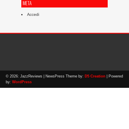
META
Accedi
© 2026: JazzReviews
| NewsPress Theme by:
D5 Creation
| Powered
by:
WordPress