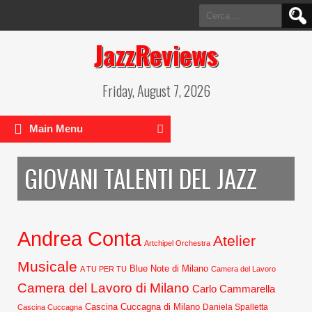
Ricerca
per:
JazzReviews
Friday, August 7, 2026
Main Menu
GIOVANI TALENTI DEL JAZZ
Andrea Conta
Atelier
Artchipel Orchestra
Musicale
Blue Note di Milano
A TU PER TU
Camera del Lavoro
Camera del Lavoro di Milano
Carlo Cammarella
Cascina Cuccagna di Milano
Daniela Spalletta
Cascina Cuccagna