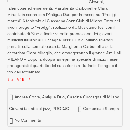
Giovani,
talentuose ed emergenti: Margherita Carbonell e Clara
Miragliain scena con l’Antigua Duo per la rassegna “Prodjgi”
martedì 6 febbraio al Cuccagna Jazz Club di Milano Entra nel
vivo il progetto “Prodjgi”, realizzato da Musicamorfosi con il
contributo di Siae e finalizzatoalla promozione dei giovani
musicisti italiani: al Cuccagna Jazz Club di Milano riflettori
puntati sulla contrabbassista Margherita Carbonell e sulla
chitarrista Clara Miraglia, che omaggeranno il grande Jim Hall
MILANO – Dopo la doppia anteprima speciale di inizio mese,
protagonisti il quartetto del sassofonista Raffaele Fiengo e il
trio dell’acclamato
READ MORE
Andrea Conta
,
Antigua Duo
,
Cascina Cuccagna di Milano
,
Giovani talenti del jazz
,
PRODJGI
Comunicati Stampa
No Comments »