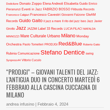
Donato Zoppo
Elena Andreoli
Elisabetta Guido
Dodicilune
Enrico
Eventi in Jazz
FABRIZIO BOSSO
Pieranunzi
Filibusta Records
Francesco Cavestri
GleAM
Francesco Caligiuri
Giovanni Falzone
Guido Gaito
Records
Javier
il jazz a mare
Il rito del jazz
Iseo Jazz
Jazz
Label 33 Records
Girotto
JAZZMI
LUCIA FILACI
MAFALDA
Milano
Mare Culturale Urbano
Monday
MINNOZZI
Red&Blue
Orchestra
Paolo Tomelleri
PRODJGI
Roberto Gatto
Stefano Dentice
Rubinia Comunicazione
swing
Synpress44
Vittorio Cuculo
“PRODJGI” – GIOVANI TALENTI DEL JAZZ:
L’ANTIGUA DUO IN CONCERTO MARTEDÌ 6
FEBBRAIO ALLA CASCINA CUCCAGNA DI
MILANO
andrea infusino
|
Febbraio 4, 2024