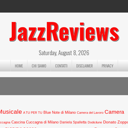
JazzReviews
Saturday, August 8, 2026
HOME
CHI SIAMO
CONTATTI
DISCLAIMER
PRIVACY
 Musicale
Camera
Blue Note di Milano
A TU PER TU
Camera del Lavoro
Donato Zopp
Cascina Cuccagna di Milano
Daniela Spalletta
uccagna
Dodicilune