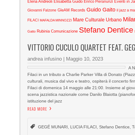
Elena Andreoli
Elisabetta Guido
Eventi in J
Enrico Pieranunzi
Guido Gaito
GleAM Records
Giovanni Falzone
il jazz a m
Mila
Mare Culturale Urbano
FILACI
MAFALDA MINNOZZI
Stefano Dentice
Rubinia Comunicazione
Gatto
VITTORIO CUCULO QUARTET FEAT. GEG
andrea infusino
|
Maggio 10, 2023
A N
Filaci in un tributo a Charlie Parker Villa di Donato (Pi
culturali, musica dal vivo e teatro, ospiterà il concerto
Filaci di domenica 14 maggio alle 21:00. Insieme al giova
scena jazzistica nazionale come Danilo Blaiotta (pianofor
istituzione del jazz
READ MORE
GEGÉ MUNARI
,
LUCIA FILACI
,
Stefano Dentice
,
T