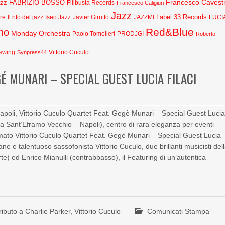
Francesco Cavestr
azz
FABRIZIO BOSSO
Filibusta Records
Francesco Caligiuri
Jazz
Label 33 Records
Javier Girotto
JAZZMI
are
Il rito del jazz
Iseo Jazz
LUCI
Red&Blue
no
Monday Orchestra
Paolo Tomelleri
PRODJGI
Roberto
swing
Synpress44
Vittorio Cuculo
É MUNARI – SPECIAL GUEST LUCIA FILACI
apoli, Vittorio Cuculo Quartet Feat. Gegè Munari – Special Guest Luci
azza Sant’Eframo Vecchio – Napoli), centro di rara eleganza per eventi
 firmato Vittorio Cuculo Quartet Feat. Gegè Munari – Special Guest Lucia
ne e talentuoso sassofonista Vittorio Cuculo, due brillanti musicisti del
te) ed Enrico Mianulli (contrabbasso), il Featuring di un’autentica
ributo a Charlie Parker
,
Vittorio Cuculo
Comunicati Stampa