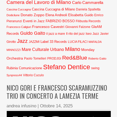
Camera del Lavoro di Milano
Carlo Cammarella
Cascina Cuccagna di Milano
Daniela Spalletta
Cascina Cuccagna
Donato Zoppo
Elena Andreoli
Elisabetta Guido
Dodicilune
Enrico
Eventi in Jazz
FABRIZIO BOSSO
Pieranunzi
Filibusta Records
Francesco Cavestri
GleAM
Francesco Caligiuri
Giovanni Falzone
Guido Gaito
Records
Javier
il jazz a mare
Il rito del jazz
Iseo Jazz
Jazz
Label 33 Records
Girotto
JAZZMI
LUCIA FILACI
MAFALDA
Milano
Mare Culturale Urbano
Monday
MINNOZZI
Red&Blue
Orchestra
Paolo Tomelleri
PRODJGI
Roberto Gatto
Stefano Dentice
Rubinia Comunicazione
swing
Synpress44
Vittorio Cuculo
NICO GORI E FRANCESCO SCARAMUZZINO
TRIO IN CONCERTO A LAMEZIA TERME
andrea infusino
|
Ottobre 14, 2025