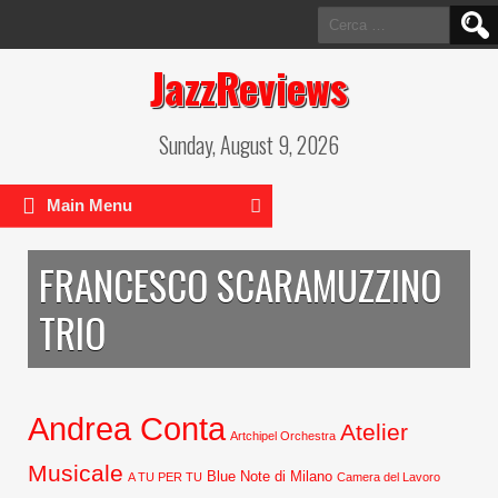
Ricerca
per:
JazzReviews
Sunday, August 9, 2026
Main Menu
FRANCESCO SCARAMUZZINO
TRIO
Andrea Conta
Atelier
Artchipel Orchestra
Musicale
Blue Note di Milano
A TU PER TU
Camera del Lavoro