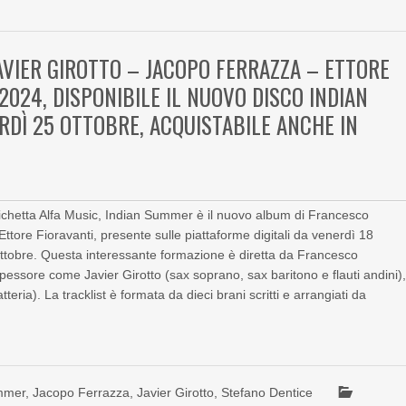
VIER GIROTTO – JACOPO FERRAZZA – ETTORE
2024, DISPONIBILE IL NUOVO DISCO INDIAN
RDÌ 25 OTTOBRE, ACQUISTABILE ANCHE IN
etichetta Alfa Music, Indian Summer è il nuovo album di Francesco
tore Fioravanti, presente sulle piattaforme digitali da venerdì 18
 ottobre. Questa interessante formazione è diretta da Francesco
spessore come Javier Girotto (sax soprano, sax baritono e flauti andini)
ria). La tracklist è formata da dieci brani scritti e arrangiati da
mmer
,
Jacopo Ferrazza
,
Javier Girotto
,
Stefano Dentice