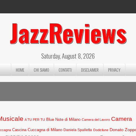
JazzReviews
Saturday, August 8, 2026
HOME
CHI SIAMO
CONTATTI
DISCLAIMER
PRIVACY
 Musicale
Camera
Blue Note di Milano
A TU PER TU
Camera del Lavoro
Donato Zopp
Cascina Cuccagna di Milano
Daniela Spalletta
uccagna
Dodicilune