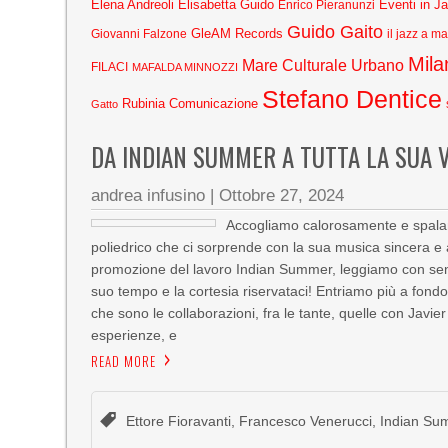
Elena Andreoli
Elisabetta Guido
Eventi in J
Enrico Pieranunzi
Guido Gaito
GleAM Records
Giovanni Falzone
il jazz a m
Mila
Mare Culturale Urbano
FILACI
MAFALDA MINNOZZI
Stefano Dentice
Rubinia Comunicazione
Gatto
DA INDIAN SUMMER A TUTTA LA SUA 
andrea infusino
|
Ottobre 27, 2024
Accogliamo calorosamente e spalan
poliedrico che ci sorprende con la sua musica sincera 
promozione del lavoro Indian Summer, leggiamo con senso 
suo tempo e la cortesia riservataci! Entriamo più a fondo
che sono le collaborazioni, fra le tante, quelle con Javie
esperienze, e
READ MORE
Ettore Fioravanti
,
Francesco Venerucci
,
Indian Su