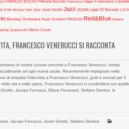
Francesco Cavestr
azz
FABRIZIO BOSSO
Filibusta Records
Francesco Caligiuri
Jazz
Label 33 Records
Javier Girotto
JAZZMI
are
Il rito del jazz
Iseo Jazz
LUCI
Red&Blue
no
Monday Orchestra
Paolo Tomelleri
PRODJGI
Roberto
swing
Synpress44
Vittorio Cuculo
VITA, FRANCESCO VENERUCCI SI RACCONTA
chiamo le nostre curiose orecchie a Francesco Venerucci, artista
e accattivante ad ogni nuova uscita. Recentemente impegnato nella
di empatia l’intervista a Francesco Venerucci, grati e onorati per il
 nella vita e nelle opere, Francesco Venerucci ci condividerà con quell
r Girotto, Jacopo Ferrazza, Ettore Fioravanti, Stefano Dentice, le
mmer
,
Jacopo Ferrazza
,
Javier Girotto
,
Stefano Dentice