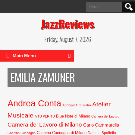
Ricerca
per:
JazzReviews
Friday, August 7, 2026
Main Menu
EMILIA ZAMUNER
Andrea Conta
Atelier
Artchipel Orchestra
Musicale
Blue Note di Milano
A TU PER TU
Camera del Lavoro
Camera del Lavoro di Milano
Carlo Cammarella
Cascina Cuccagna di Milano
Daniela Spalletta
Cascina Cuccagna