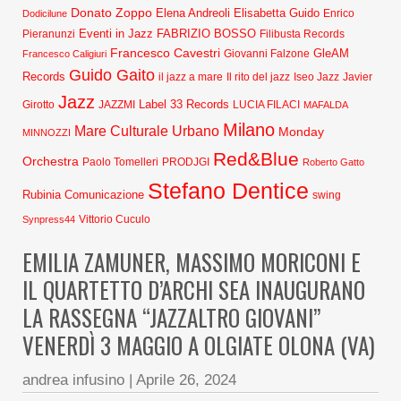
Donato Zoppo
Elena Andreoli
Elisabetta Guido
Dodicilune
Enrico
Eventi in Jazz
FABRIZIO BOSSO
Pieranunzi
Filibusta Records
Francesco Cavestri
GleAM
Francesco Caligiuri
Giovanni Falzone
Guido Gaito
Records
Javier
il jazz a mare
Il rito del jazz
Iseo Jazz
Jazz
Label 33 Records
Girotto
JAZZMI
LUCIA FILACI
MAFALDA
Milano
Mare Culturale Urbano
Monday
MINNOZZI
Red&Blue
Orchestra
Paolo Tomelleri
PRODJGI
Roberto Gatto
Stefano Dentice
Rubinia Comunicazione
swing
Synpress44
Vittorio Cuculo
EMILIA ZAMUNER, MASSIMO MORICONI E
IL QUARTETTO D’ARCHI SEA INAUGURANO
LA RASSEGNA “JAZZALTRO GIOVANI”
VENERDÌ 3 MAGGIO A OLGIATE OLONA (VA)
andrea infusino
|
Aprile 26, 2024