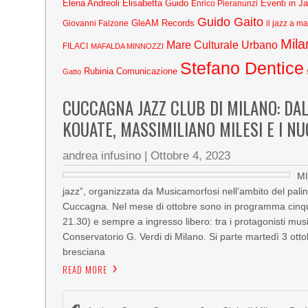
Elena Andreoli
Elisabetta Guido
Eventi in J
Enrico Pieranunzi
Guido Gaito
GleAM Records
Giovanni Falzone
il jazz a m
Mila
Mare Culturale Urbano
FILACI
MAFALDA MINNOZZI
Stefano Dentice
Rubinia Comunicazione
Gatto
CUCCAGNA JAZZ CLUB DI MILANO: DA
KOUATE, MASSIMILIANO MILESI E I NU
andrea infusino
|
Ottobre 4, 2023
MI
jazz”, organizzata da Musicamorfosi nell’ambito del palin
Cuccagna. Nel mese di ottobre sono in programma cinqu
21.30) e sempre a ingresso libero: tra i protagonisti musici
Conservatorio G. Verdi di Milano. Si parte martedì 3 ot
bresciana
READ MORE