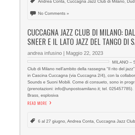
Andrea Conta
,
Cuccagna Jazz Club di Milano
,
Dud
No Comments »
CUCCAGNA JAZZ CLUB DI MILANO: DAL
SNEER E IL LATO JAZZ DEL TANGO DI 
andrea infusino
|
Maggio 22, 2023
MILANO – So
Club di Milano nell’ambito della rassegna “Il rito del jaz
in Cascina Cuccagna (via Cuccagna 2/4), con la collabor
Sounds e Suoni Mobili. Come di consueto, sono in progra
(prenotazioni: info@unpostoamilano.it; tel. 025457785).
Brass, esplosiva
READ MORE
6 al 27 giugno
,
Andrea Conta
,
Cuccagna Jazz Club