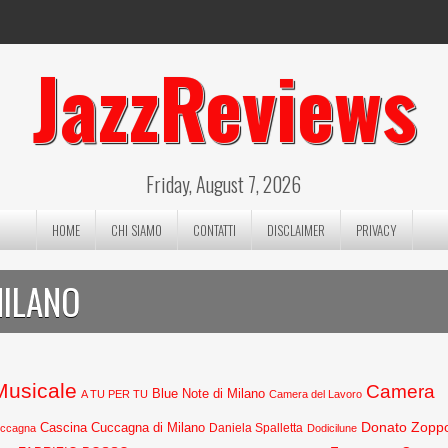
JazzReviews
Friday, August 7, 2026
HOME
CHI SIAMO
CONTATTI
DISCLAIMER
PRIVACY
MILANO
 Musicale
Camera
Blue Note di Milano
A TU PER TU
Camera del Lavoro
Donato Zopp
Cascina Cuccagna di Milano
Daniela Spalletta
uccagna
Dodicilune