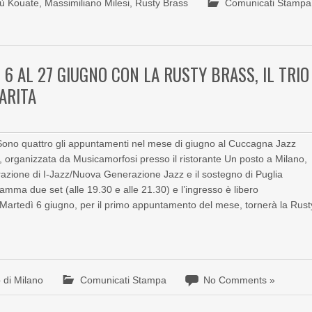
ù Kouate
,
Massimiliano Milesi
,
Rusty Brass
Comunicati Stampa
 6 AL 27 GIUGNO CON LA RUSTY BRASS, IL TRIO
SARITA
no quattro gli appuntamenti nel mese di giugno al Cuccagna Jazz
z”, organizzata da Musicamorfosi presso il ristorante Un posto a Milano,
azione di I-Jazz/Nuova Generazione Jazz e il sostegno di Puglia
mma due set (alle 19.30 e alle 21.30) e l’ingresso è libero
 Martedì 6 giugno, per il primo appuntamento del mese, tornerà la Rust
 di Milano
Comunicati Stampa
No Comments »