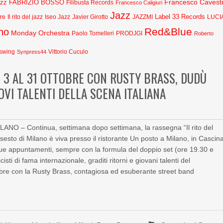
Francesco Cavestr
azz
FABRIZIO BOSSO
Filibusta Records
Francesco Caligiuri
Jazz
Label 33 Records
Javier Girotto
JAZZMI
are
Il rito del jazz
Iseo Jazz
LUCI
Red&Blue
no
Monday Orchestra
Paolo Tomelleri
PRODJGI
Roberto
swing
Synpress44
Vittorio Cuculo
L 3 AL 31 OTTOBRE CON RUSTY BRASS, DUDÙ
OVI TALENTI DELLA SCENA ITALIANA
LANO – Continua, settimana dopo settimana, la rassegna “Il rito del
sesto di Milano è viva presso il ristorante Un posto a Milano, in Cascin
e appuntamenti, sempre con la formula del doppio set (ore 19.30 e
sti di fama internazionale, graditi ritorni e giovani talenti del
tobre con la Rusty Brass, contagiosa ed esuberante street band