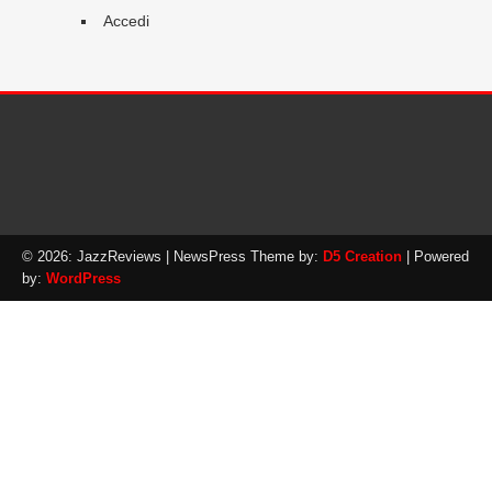
Accedi
© 2026: JazzReviews
| NewsPress Theme by:
D5 Creation
| Powered
by:
WordPress