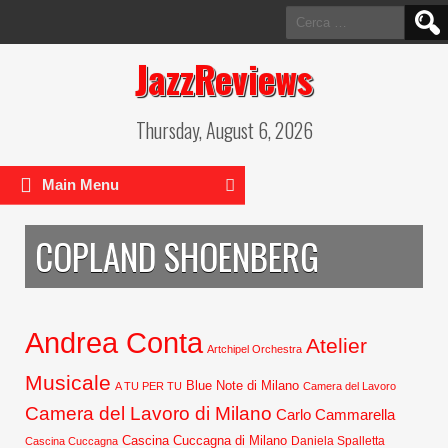
Ricerca
per:
JazzReviews
Thursday, August 6, 2026
Main Menu
COPLAND SHOENBERG
Andrea Conta
Atelier
Artchipel Orchestra
Musicale
Blue Note di Milano
A TU PER TU
Camera del Lavoro
Camera del Lavoro di Milano
Carlo Cammarella
Cascina Cuccagna di Milano
Daniela Spalletta
Cascina Cuccagna