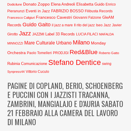
Donato Zoppo
Elena Andreoli
Elisabetta Guido
Dodicilune
Enrico
Eventi in Jazz
FABRIZIO BOSSO
Pieranunzi
Filibusta Records
Francesco Cavestri
GleAM
Francesco Caligiuri
Giovanni Falzone
Guido Gaito
Records
Javier
il jazz a mare
Il rito del jazz
Iseo Jazz
Jazz
Label 33 Records
Girotto
JAZZMI
LUCIA FILACI
MAFALDA
Milano
Mare Culturale Urbano
Monday
MINNOZZI
Red&Blue
Orchestra
Paolo Tomelleri
PRODJGI
Roberto Gatto
Stefano Dentice
Rubinia Comunicazione
swing
Synpress44
Vittorio Cuculo
PAGINE DI COPLAND, BERIO, SCHOENBERG
E PUCCINI CON I JAZZISTI TRACANNA,
ZAMBRINI, MANGIALAJO E D’AURIA SABATO
21 FEBBRAIO ALLA CAMERA DEL LAVORO
DI MILANO