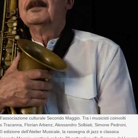
’associazione culturale Secondo Maggio. Tra i musicisti coinvolti
no Tracanna, Florian Arbenz, Alessandro Solbiati, Simone Pedroni,
izione dell’Atelier Musicale, la rassegna di jazz e classica