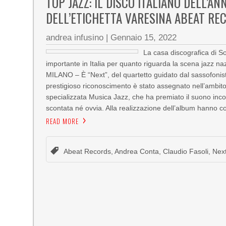
TOP JAZZ: IL DISCO ITALIANO DELL’AN
DELL’ETICHETTA VARESINA ABEAT RE
andrea infusino
|
Gennaio 15, 2022
La casa discografica di So
importante in Italia per quanto riguarda la scena jazz na
MILANO – È “Next”, del quartetto guidato dal sassofonista
prestigioso riconoscimento è stato assegnato nell’ambit
specializzata Musica Jazz, che ha premiato il suono incon
scontata né ovvia. Alla realizzazione dell’album hanno c
READ MORE
Abeat Records
,
Andrea Conta
,
Claudio Fasoli
,
Nex