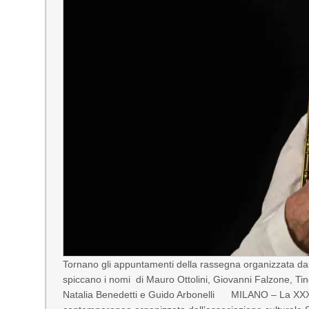
Tornano gli appuntamenti della rassegna organizzata dall
spiccano i nomi di Mauro Ottolini, Giovanni Falzone, Ti
Natalia Benedetti e Guido Arbonelli MILANO – La XXXI ed