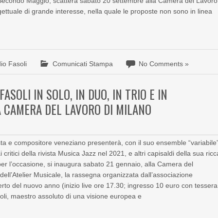
 Secondo Maggio, scatterà sabato 20 settembre alla Camera del Lavoro
ettuale di grande interesse, nella quale le proposte non sono in linea
io Fasoli
Comunicati Stampa
No Comments »
ASOLI IN SOLO, IN DUO, IN TRIO E IN
 CAMERA DEL LAVORO DI MILANO
sta e compositore veneziano presenterà, con il suo ensemble “variabile
critici della rivista Musica Jazz nel 2021, e altri capisaldi della sua ricc
 l’occasione, si inaugura sabato 21 gennaio, alla Camera del
dell’Atelier Musicale, la rassegna organizzata dall’associazione
to del nuovo anno (inizio live ore 17.30; ingresso 10 euro con tessera
soli, maestro assoluto di una visione europea e