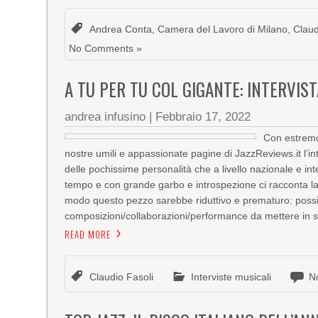
Andrea Conta
,
Camera del Lavoro di Milano
,
Claud
No Comments »
A TU PER TU COL GIGANTE: INTERVIST
andrea infusino
|
Febbraio 17, 2022
Con estremo
nostre umili e appassionate pagine di JazzReviews.it l’in
delle pochissime personalità che a livello nazionale e in
tempo e con grande garbo e introspezione ci racconta la su
modo questo pezzo sarebbe riduttivo e prematuro: possia
composizioni/collaborazioni/performance da mettere in so
READ MORE
Claudio Fasoli
Interviste musicali
N