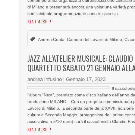
contemporanea organizzata dall’associazione culturale
di Milano e presenterà ancora una volta una varietà prog
con l’abituale programmazione concertistica sia
READ MORE
Andrea Conta
,
Camera del Lavoro di Milano
,
Claud
JAZZ ALL’ATELIER MUSICALE: CLAUDIO F
QUARTETTO SABATO 21 GENNAIO ALLA
andrea infusino
|
Gennaio 17, 2023
Il sassofoni
l’album “Next”, premiato come disco italiano dell’anno dai 
produzione MILANO – Con un progetto commissionato per
Lavoro di Milano, la seconda parte della XXVIII edizione 
culturale Secondo Maggio: protagonista del primo concer
associativa a 5/10 euro) sarà il sassofonista Claudio Fa
READ MORE