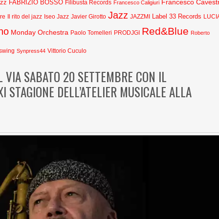
Francesco Cavestr
azz
FABRIZIO BOSSO
Filibusta Records
Francesco Caligiuri
Jazz
Label 33 Records
Javier Girotto
JAZZMI
are
Il rito del jazz
Iseo Jazz
LUCI
Red&Blue
no
Monday Orchestra
Paolo Tomelleri
PRODJGI
Roberto
swing
Synpress44
Vittorio Cuculo
L VIA SABATO 20 SETTEMBRE CON IL
XI STAGIONE DELL’ATELIER MUSICALE ALLA