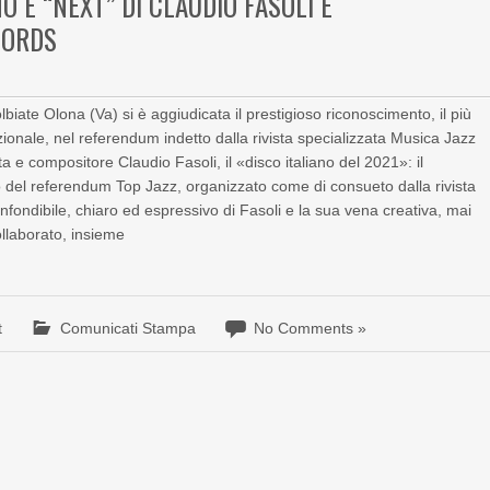
NO È “NEXT” DI CLAUDIO FASOLI E
CORDS
lbiate Olona (Va) si è aggiudicata il prestigioso riconoscimento, il più
zionale, nel referendum indetto dalla rivista specializzata Musica Jazz
 e compositore Claudio Fasoli, il «disco italiano del 2021»: il
o del referendum Top Jazz, organizzato come di consueto dalla rivista
fondibile, chiaro ed espressivo di Fasoli e la sua vena creativa, mai
ollaborato, insieme
t
Comunicati Stampa
No Comments »