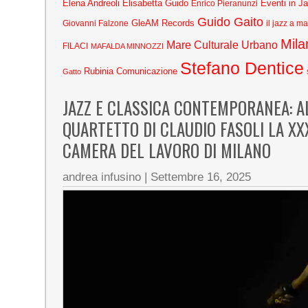
Elena Andreoli
Elisabetta Guido
Eventi in J
Enrico Pieranunzi
Guido Gaito
GleAM Records
Giovanni Falzone
il jazz a m
Mila
Mare Culturale Urbano
FILACI
MAFALDA MINNOZZI
Stefano Dentice
Rubinia Comunicazione
Gatto
JAZZ E CLASSICA CONTEMPORANEA: A
QUARTETTO DI CLAUDIO FASOLI LA XX
CAMERA DEL LAVORO DI MILANO
andrea infusino
|
Settembre 16, 2025