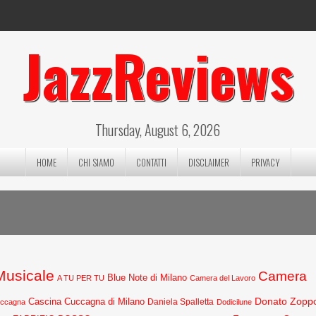
JazzReviews
Thursday, August 6, 2026
HOME
CHI SIAMO
CONTATTI
DISCLAIMER
PRIVACY
 Musicale
Camera
Blue Note di Milano
A TU PER TU
Camera del Lavoro
Donato Zopp
Cascina Cuccagna di Milano
Daniela Spalletta
uccagna
Dodicilune