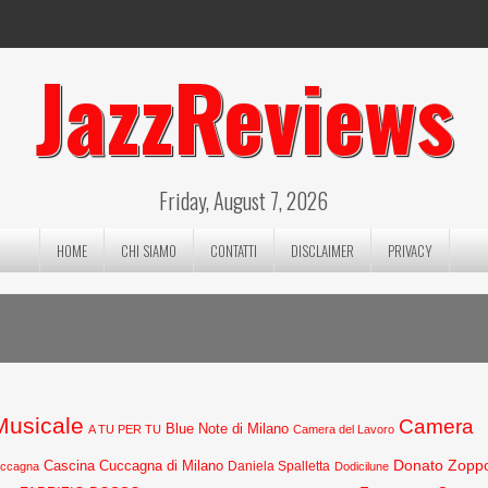
JazzReviews
Friday, August 7, 2026
HOME
CHI SIAMO
CONTATTI
DISCLAIMER
PRIVACY
 Musicale
Camera
Blue Note di Milano
A TU PER TU
Camera del Lavoro
Donato Zopp
Cascina Cuccagna di Milano
Daniela Spalletta
uccagna
Dodicilune