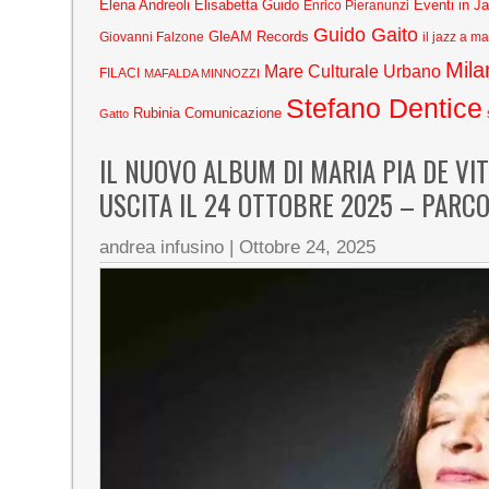
Elena Andreoli
Elisabetta Guido
Eventi in J
Enrico Pieranunzi
Guido Gaito
GleAM Records
Giovanni Falzone
il jazz a m
Mila
Mare Culturale Urbano
FILACI
MAFALDA MINNOZZI
Stefano Dentice
Rubinia Comunicazione
Gatto
IL NUOVO ALBUM DI MARIA PIA DE V
USCITA IL 24 OTTOBRE 2025 – PARC
andrea infusino
|
Ottobre 24, 2025