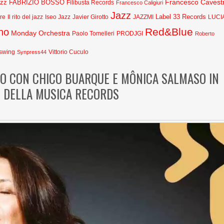
Francesco Cavestr
azz
FABRIZIO BOSSO
Filibusta Records
Francesco Caligiuri
Jazz
Label 33 Records
Javier Girotto
JAZZMI
are
Il rito del jazz
Iseo Jazz
LUCI
Red&Blue
no
Monday Orchestra
Paolo Tomelleri
PRODJGI
Roberto
swing
Synpress44
Vittorio Cuculo
ITO CON CHICO BUARQUE E MÔNICA SALMASO IN
O DELLA MUSICA RECORDS