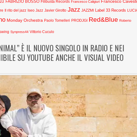
Francesco Cavestr
azz
FABRIZIO BOSSO
Filibusta Records
Francesco Caligiuri
Jazz
Label 33 Records
Javier Girotto
JAZZMI
are
Il rito del jazz
Iseo Jazz
LUCI
Red&Blue
no
Monday Orchestra
Paolo Tomelleri
PRODJGI
Roberto
swing
Synpress44
Vittorio Cuculo
IMAL” È IL NUOVO SINGOLO IN RADIO E NEI
NIBILE SU YOUTUBE ANCHE IL VISUAL VIDEO