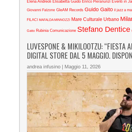
Elena Andreoli
Elisabetta Guido
Eventi in J
Enrico Pieranunzi
Guido Gaito
GleAM Records
Giovanni Falzone
il jazz a m
Mila
Mare Culturale Urbano
FILACI
MAFALDA MINNOZZI
Stefano Dentice
Rubinia Comunicazione
Gatto
LUVESPONE & MIKILOOTZU: “FIESTA AN
DIGITAL STORE DAL 5 MAGGIO. DISPO
andrea infusino
|
Maggio 11, 2026