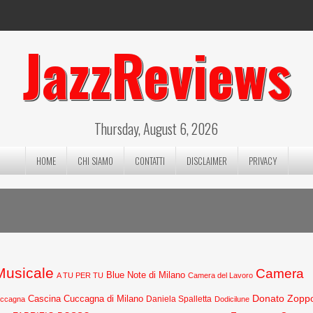
JazzReviews
Thursday, August 6, 2026
HOME
CHI SIAMO
CONTATTI
DISCLAIMER
PRIVACY
 Musicale
Camera
Blue Note di Milano
A TU PER TU
Camera del Lavoro
Donato Zopp
Cascina Cuccagna di Milano
Daniela Spalletta
uccagna
Dodicilune