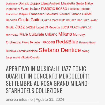
Donato Zoppo
Elena Andreoli
Elisabetta Guido
Dodicilune
Enrico
Eventi in Jazz
FABRIZIO BOSSO
Pieranunzi
Filibusta Records
Francesco Cavestri
GleAM
Francesco Caligiuri
Giovanni Falzone
Guido Gaito
Records
Javier
il jazz a mare
Il rito del jazz
Iseo Jazz
Jazz
Label 33 Records
Girotto
JAZZMI
LUCIA FILACI
MAFALDA
Milano
Mare Culturale Urbano
Monday
MINNOZZI
Red&Blue
Orchestra
Paolo Tomelleri
PRODJGI
Roberto Gatto
Stefano Dentice
Rubinia Comunicazione
swing
Synpress44
Vittorio Cuculo
APERITIVO IN MUSICA: IL JAZZ TONIC
QUARTET IN CONCERTO MERCOLEDÌ 11
SETTEMBRE AL ROSA GRAND MILANO-
STARHOTELS COLLEZIONE
andrea infusino
|
Agosto 31, 2024