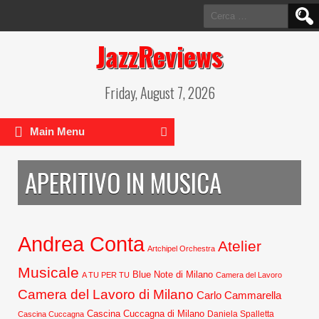
Ricerca
per:
JazzReviews
Friday, August 7, 2026
Main Menu
APERITIVO IN MUSICA
Andrea Conta
Atelier
Artchipel Orchestra
Musicale
Blue Note di Milano
A TU PER TU
Camera del Lavoro
Camera del Lavoro di Milano
Carlo Cammarella
Cascina Cuccagna di Milano
Daniela Spalletta
Cascina Cuccagna