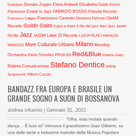
Donato Zoppo
Elena Andreoli
Elisabetta Guido
Dodicilune
Enrico
Eventi in Jazz
FABRIZIO BOSSO
Pieranunzi
Filibusta Records
Francesco Cavestri
GleAM
Francesco Caligiuri
Giovanni Falzone
Guido Gaito
Records
Javier
il jazz a mare
Il rito del jazz
Iseo Jazz
Jazz
Label 33 Records
Girotto
JAZZMI
LUCIA FILACI
MAFALDA
Milano
Mare Culturale Urbano
Monday
MINNOZZI
Red&Blue
Orchestra
Paolo Tomelleri
PRODJGI
Roberto Gatto
Stefano Dentice
Rubinia Comunicazione
swing
Synpress44
Vittorio Cuculo
BANDAZZ FRA EUROPA E BRASILE UN
GRANDE SOGNO A SUON DI BOSSANOVA
andrea infusino
|
Gennaio 31, 2021
“Olha, esta mulata quando
dança… É luxo só” intonava il grandissimo Joao Gilberto, su
una delle tante e belissime melodie della Musica Popolare