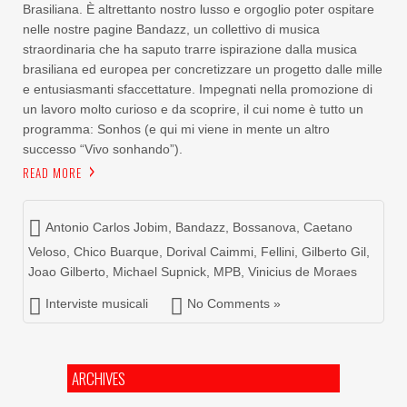
Brasiliana. È altrettanto nostro lusso e orgoglio poter ospitare
nelle nostre pagine Bandazz, un collettivo di musica
straordinaria che ha saputo trarre ispirazione dalla musica
brasiliana ed europea per concretizzare un progetto dalle mille
e entusiasmanti sfaccettature. Impegnati nella promozione di
un lavoro molto curioso e da scoprire, il cui nome è tutto un
programma: Sonhos (e qui mi viene in mente un altro
successo “Vivo sonhando”).
READ MORE
Antonio Carlos Jobim
,
Bandazz
,
Bossanova
,
Caetano
Veloso
,
Chico Buarque
,
Dorival Caimmi
,
Fellini
,
Gilberto Gil
,
Joao Gilberto
,
Michael Supnick
,
MPB
,
Vinicius de Moraes
Interviste musicali
No Comments »
ARCHIVES