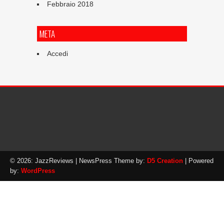
Febbraio 2018
META
Accedi
© 2026: JazzReviews
| NewsPress Theme by:
D5 Creation
| Powered
by:
WordPress