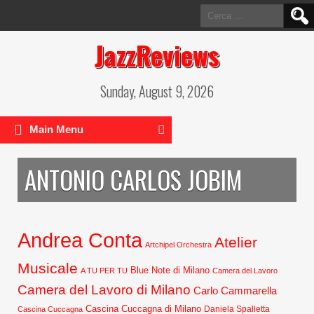
Ricerca
per:
JazzReviews
Sunday, August 9, 2026
Main Menu
ANTONIO CARLOS JOBIM
Andrea Conta
Atelier
Artchipel Orchestra
Musicale
Blue Note di Milano
A TU PER TU
Camera del Lavoro
Camera del Lavoro di Milano
Carlo Cammarella
Cascina Cuccagna di Milano
Daniela Spalletta
Cascina Cuccagna