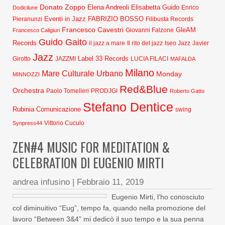
Donato Zoppo
Elena Andreoli
Elisabetta Guido
Dodicilune
Enrico
Eventi in Jazz
FABRIZIO BOSSO
Pieranunzi
Filibusta Records
Francesco Cavestri
GleAM
Francesco Caligiuri
Giovanni Falzone
Guido Gaito
Records
Javier
il jazz a mare
Il rito del jazz
Iseo Jazz
Jazz
Label 33 Records
Girotto
JAZZMI
LUCIA FILACI
MAFALDA
Milano
Mare Culturale Urbano
Monday
MINNOZZI
Red&Blue
Orchestra
Paolo Tomelleri
PRODJGI
Roberto Gatto
Stefano Dentice
Rubinia Comunicazione
swing
Synpress44
Vittorio Cuculo
ZEN#4 MUSIC FOR MEDITATION &
CELEBRATION DI EUGENIO MIRTI
andrea infusino
|
Febbraio 11, 2019
Eugenio Mirti, l’ho conosciuto
col diminuitivo “Eug”, tempo fa, quando nella promozione del
lavoro “Between 3&4” mi dedicò il suo tempo e la sua penna