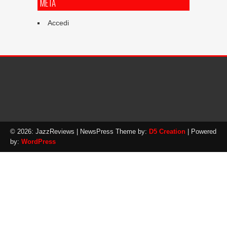
META
Accedi
© 2026: JazzReviews
| NewsPress Theme by:
D5 Creation
| Powered
by:
WordPress