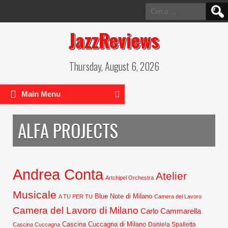
Ricerca
per:
JazzReviews
Thursday, August 6, 2026
Main Menu
ALFA PROJECTS
Andrea Conta
Atelier
Artchipel Orchestra
Musicale
Blue Note di Milano
A TU PER TU
Camera del Lavoro
Camera del Lavoro di Milano
Carlo Cammarella
Cascina Cuccagna di Milano
Daniela Spalletta
Cascina Cuccagna