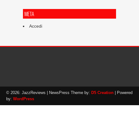
META
Accedi
© 2026: JazzReviews
| NewsPress Theme by:
D5 Creation
| Powered
by:
WordPress