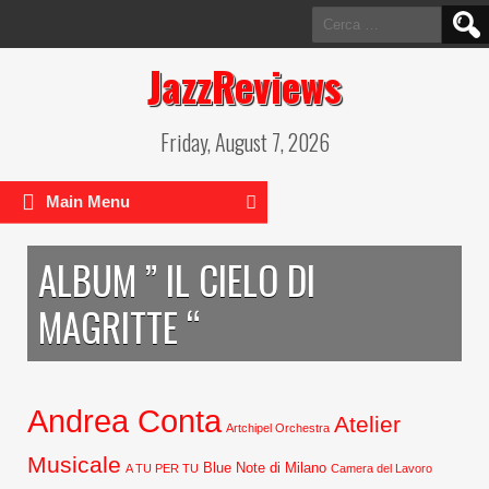
Ricerca
per:
JazzReviews
Friday, August 7, 2026
Main Menu
ALBUM ” IL CIELO DI
MAGRITTE “
Andrea Conta
Atelier
Artchipel Orchestra
Musicale
Blue Note di Milano
A TU PER TU
Camera del Lavoro