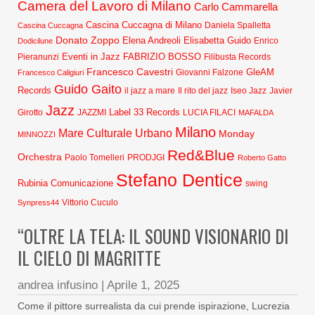
Camera del Lavoro di Milano
Carlo Cammarella
Cascina Cuccagna di Milano
Daniela Spalletta
Cascina Cuccagna
Donato Zoppo
Elena Andreoli
Elisabetta Guido
Dodicilune
Enrico
Eventi in Jazz
FABRIZIO BOSSO
Pieranunzi
Filibusta Records
Francesco Cavestri
GleAM
Francesco Caligiuri
Giovanni Falzone
Guido Gaito
Records
Javier
il jazz a mare
Il rito del jazz
Iseo Jazz
Jazz
Label 33 Records
Girotto
JAZZMI
LUCIA FILACI
MAFALDA
Milano
Mare Culturale Urbano
Monday
MINNOZZI
Red&Blue
Orchestra
Paolo Tomelleri
PRODJGI
Roberto Gatto
Stefano Dentice
Rubinia Comunicazione
swing
Synpress44
Vittorio Cuculo
“OLTRE LA TELA: IL SOUND VISIONARIO DI
IL CIELO DI MAGRITTE
andrea infusino
|
Aprile 1, 2025
Come il pittore surrealista da cui prende ispirazione, Lucrezia