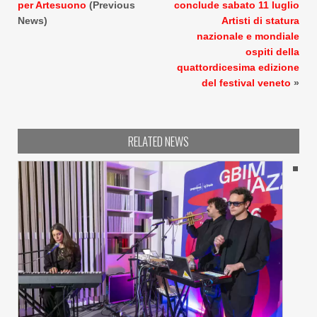
per Artesuono
(Previous
conclude sabato 11 luglio
News)
Artisti di statura
nazionale e mondiale
ospiti della
quattordicesima edizione
del festival veneto
»
RELATED NEWS