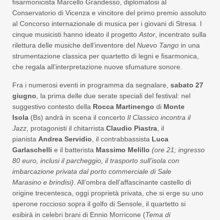
fisarmonicista Marcello Grandesso, diplomatosi al
Conservatorio di Vicenza e vincitore del primo premio assoluto
al Concorso internazionale di musica per i giovani di Stresa. I
cinque musicisti hanno ideato il progetto
Astor
, incentrato sulla
rilettura delle musiche dell’inventore del
Nuevo Tango
in una
strumentazione classica per quartetto di legni e fisarmonica,
che regala all’interpretazione nuove sfumature sonore.
Fra i numerosi eventi in programma da segnalare,
sabato 27
giugno
, la prima delle due serate speciali del festival: nel
suggestivo contesto della
Rocca Martinengo
di
Monte
Isola
(Bs) andrà in scena il concerto
Il Classico incontra il
Jazz
, protagonisti il chitarrista
Claudio Piastra
, il
pianista
Andrea Servidio
, il contrabbassista
Luca
Garlaschelli
e il batterista
Massimo Melillo
(
ore 21
;
ingresso
80 euro, inclusi
il parcheggio, il trasporto sull’isola con
imbarcazione privata dal
porto commerciale di Sale
Marasino
e brindisi
)
. All’ombra dell’affascinante castello di
origine trecentesca, oggi proprietà privata, che si erge su uno
sperone roccioso sopra il golfo di Sensole, il quartetto si
esibirà in celebri brani di Ennio Morricone (
Tema di