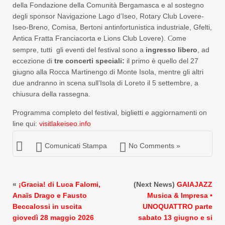
della Fondazione della Comunità Bergamasca e al sostegno
degli sponsor Navigazione Lago d’Iseo, Rotary Club Lovere-
Iseo-Breno, Comisa, Bertoni antinfortunistica industriale, Gfelti,
Antica Fratta Franciacorta e Lions Club Lovere).
ome
C
sempre, tutti gli eventi del festival sono a
ingresso libero
, ad
eccezione di
tre concerti speciali
:
il primo è quello del 27
giugno alla Rocca Martinengo di Monte Isola, mentre gli altri
due andranno in scena sull’Isola di Loreto il 5 settembre, a
chiusura della rassegna.
Programma completo del festival, biglietti e aggiornamenti on
line qui:
visitlakeiseo.info
Comunicati Stampa
No Comments »
«
¡Gracia! di Luca Falomi,
(Next News)
GAIAJAZZ
Anaïs Drago e Fausto
Musica & Impresa •
Beccalossi in uscita
UNOQUATTRO parte
giovedì 28 maggio 2026
sabato 13 giugno e si