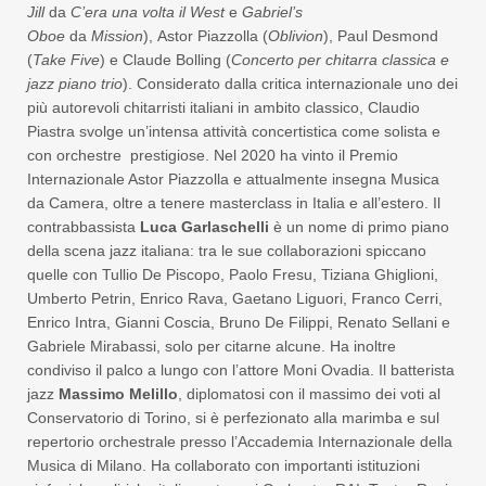
Jill
da
C’era una volta il West
e
Gabriel’s
Oboe
da
Mission
), Astor Piazzolla (
Oblivion
), Paul Desmond
(
Take Five
) e Claude Bolling (
Concerto per chitarra classica e
jazz piano trio
). Considerato dalla critica internazionale uno dei
più autorevoli chitarristi italiani in ambito classico, Claudio
Piastra svolge un’intensa attività concertistica come solista e
con orchestre prestigiose. Nel 2020 ha vinto il Premio
Internazionale Astor Piazzolla e attualmente insegna Musica
da Camera, oltre a tenere masterclass in Italia e all’estero. Il
contrabbassista
Luca Garlaschelli
è un nome di primo piano
della scena jazz italiana: tra le sue collaborazioni spiccano
quelle con Tullio De Piscopo, Paolo Fresu, Tiziana Ghiglioni,
Umberto Petrin, Enrico Rava, Gaetano Liguori, Franco Cerri,
Enrico Intra, Gianni Coscia, Bruno De Filippi, Renato Sellani e
Gabriele Mirabassi, solo per citarne alcune. Ha inoltre
condiviso il palco a lungo con l’attore Moni Ovadia. Il batterista
jazz
Massimo Melillo
, diplomatosi con il massimo dei voti al
Conservatorio di Torino, si è perfezionato alla marimba e sul
repertorio orchestrale presso l’Accademia Internazionale della
Musica di Milano. Ha collaborato con importanti istituzioni