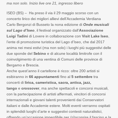
ma non solo. Inizio live ore 21, ingresso libero
ISEO (BS) – Ha preso il via il 29 maggio scorso con un
concerto lirico dei migliori allievi dell’Accademia Verdiana
Carlo Bergonzi di Busseto la nona edizione di
Onde musicali
sul Lago d’Iseo
, il festival organizzato dall’
Associazione
Luigi Tadini
di Lovere in collaborazione con
Visit
Lake Iseo
,
l’ente di promozione turistica del Lago d’Iseo, che dal 2017
anima nei mesi estivi (ma non solo) i luoghi più suggestivi delle
due sponde del
Sebino
e di alcune località limitrofe con il
coinvolgimento di una ventina di Comuni delle province di
Bergamo e Brescia.
Anche quest’anno il cartellone è ricco: oltre 200 artisti si
esibiranno in
66
appuntamenti
fino
al
5 settembre
tra
concerti di
lirica
, cameristica, sacra, antica, jazz,
tango
e
crossover
, ma anche spettacoli e
concorsi musicali,
con la partecipazione di artisti affermati, vincitori di concorsi
internazionali e giovani talenti provenienti dai Conservatori
italiani e dalle Accademie estere. Molti eventi verranno ospitati
in splendidi luoghi d’arte e suggestivi contesti naturalistici,
offrendo un’occasione imperdibile per (ri)scoprire il fascino e la