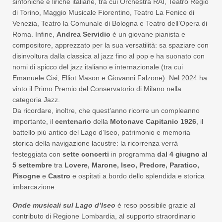
sinfoniche e liriche italiane, tra cui Orchestra RAI, Teatro Regio
di Torino, Maggio Musicale Fiorentino, Teatro La Fenice di
Venezia, Teatro la Comunale di Bologna e Teatro dell’Opera di
Roma. Infine,
Andrea Servidio
è un giovane pianista e
compositore, apprezzato per la sua versatilità: sa spaziare con
disinvoltura dalla classica al jazz fino al pop e ha suonato con
nomi di spicco del jazz italiano e internazionale (tra cui
Emanuele Cisi, Elliot Mason e Giovanni Falzone). Nel 2024 ha
vinto il Primo Premio del Conservatorio di Milano nella
categoria Jazz.
Da ricordare, inoltre, che quest’anno ricorre un compleanno
importante, il
centenario
della
Motonave Capitanio 1926
, il
battello più antico del Lago d’Iseo, patrimonio e memoria
storica della navigazione lacustre: la ricorrenza verrà
festeggiata con
sette concerti
in programma
dal 4 giugno al
5 settembre
tra
Lovere, Maron
e, Iseo, Predo
re, Paratico,
Pisogne
e
Castro
e ospitati a bordo dello splendida e storica
imbarcazione.
Onde musicali sul Lago d’Iseo
è reso possibile grazie al
contributo di Regione Lombardia, al supporto straordinario