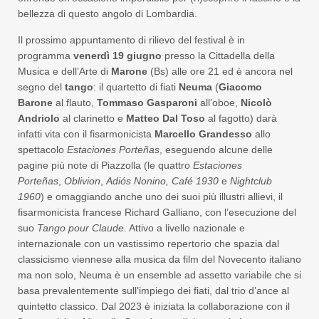
bellezza di questo angolo di Lombardia.
Il prossimo appuntamento di rilievo del festival è in
programma
venerdì
19 giugno
presso la Cittadella della
Musica e dell’Arte di
Marone
(Bs) alle ore 21 ed è ancora nel
segno del
tango
: il quartetto di fiati
Neuma
(
Giacomo
Barone
al flauto,
Tommaso Gasparoni
all’oboe,
Nicolò
Andriolo
al clarinetto e
Matteo Dal Toso
al fagotto) darà
infatti vita con il fisarmonicista
Marcello Grandesso
allo
spettacolo
Estaciones Porteñas
, eseguendo alcune delle
pagine più note di Piazzolla (le quattro
Estaciones
Porteñas
,
Oblivion
,
Adiós Nonino,
Café 1930
e
Nightclub
1960
) e omaggiando anche uno dei suoi più illustri allievi, il
fisarmonicista francese Richard Galliano, con l’esecuzione del
suo
Tango pour Claude
. Attivo a livello nazionale e
internazionale con un vastissimo repertorio che spazia dal
classicismo viennese alla musica da film del Novecento italiano
ma non solo, Neuma è un ensemble ad assetto variabile che si
basa prevalentemente sull’impiego dei fiati, dal trio d’ance al
quintetto classico. Dal 2023 è iniziata la collaborazione con il