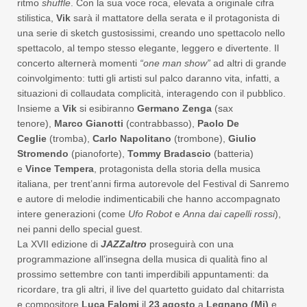
ritmo
shuffle
. Con la sua voce roca, elevata a originale cifra
stilistica,
Vik
sarà il mattatore della serata e il protagonista di
una serie di sketch gustosissimi, creando uno spettacolo nello
spettacolo, al tempo stesso elegante, leggero e divertente. Il
concerto alternerà momenti
“one man s
how”
ad altri di grande
coinvolgimento: tutti gli artisti sul palco daranno vita, infatti, a
situazioni di collaudata complicità, interagendo con il pubblico.
Insieme a
Vik
si esibiranno
Germano Zenga
(sax
tenore),
Marco Gianotti
(contrabbasso),
Paolo De
Ce
glie
(tromba),
Carlo Napolitano
(trombone),
Giulio
Stromendo
(pianoforte),
Tommy Bradascio
(batteria)
e
Vince Tempera
, protagonista della storia della musica
italiana, per trent’anni firma autorevole del Festival di Sanremo
e autore di melodie indimenticabili che hanno accompagnato
intere generazioni (come
Ufo Robot
e
Anna dai capelli rossi
),
nei panni dello special guest.
La XVII edizione di
JAZZaltro
proseguirà con una
programmazione all’insegna della musica di qualità fino al
prossimo settembre con tanti imperdibili appuntamenti: da
ricordare, tra gli altri, il live del quartetto guidato dal chitarrista
e compositore
Luca Falomi
il
23 agosto
a
Legnano (Mi)
e