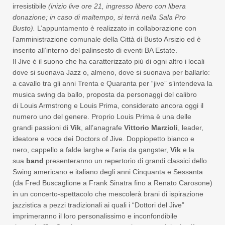
irresistibile
(inizio live ore 21, ingresso libero con libera
donazione; in caso di maltempo, si terrà nella Sala Pro
Busto).
L’appuntamento è realizzato in collaborazione con
l’amministrazione comunale della Città di Busto Arsizio ed è
inserito all’interno del palinsesto di eventi BA Estate.
Il Jive è il suono che ha caratterizzato più di ogni altro i locali
dove si suonava Jazz o, almeno, dove si suonava per ballarlo:
a cavallo tra gli anni Trenta e Quaranta per “jive” s’intendeva la
musica swing da ballo, proposta da personaggi del calibro
di Louis Armstrong e Louis Prima, considerato ancora oggi il
numero uno del genere. Proprio Louis Prima è una delle
grandi passioni di
Vik
, all’anagrafe
Vittorio Marzioli
, leader,
ideatore e voce dei Doctors of Jive. Doppiopetto bianco e
nero, cappello a falde larghe e l’aria da gangster,
Vik
e la
sua
band
presenteranno un repertorio di grandi classici dello
Swing americano e italiano degli anni Cinquanta e Sessanta
(da Fred Buscaglione a Frank Sinatra fino a Renato Carosone)
in un concerto-spettacolo che mescolerà brani di ispirazione
jazzistica a pezzi tradizionali ai quali i “Dottori del Jive”
imprimeranno il loro personalissimo e inconfondibile