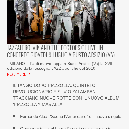
JAZZALTRO: VIK AND THE DOCTORS OF JIVE IN
CONCERTO GIOVEDÌ 9 LUGLIO A BUSTO ARSIZIO (VA)
MILANO – Fa di nuovo tappa a Busto Arsizio (Va) la XVII
edizione della rassegna JAZZaltro, che dal 2010
READ MORE
IL TANGO DOPO PIAZZOLLA: QUINTETO
REVOLUCIONARIO E SILVIO ZALAMBANI
TRACCIANO NUOVE ROTTE CON IL NUOVO ALBUM
‘PIAZZOLLA Y MÁS ALLÁ’
Fernando Alba: “Suona l’Americano” è il nuovo singolo
Onde musicali sul Lago d’Iseo: jazz e classica in