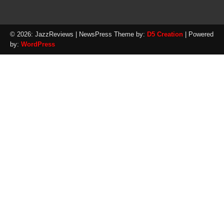
© 2026: JazzReviews
| NewsPress Theme by:
D5 Creation
| Powered
by:
WordPress