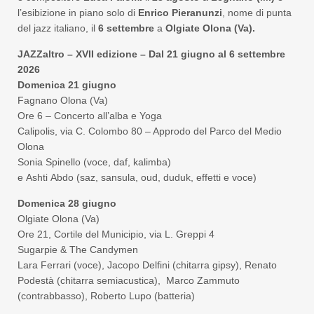
l’esibizione in piano solo di
Enrico Pieranunzi
, nome di punta
del jazz italiano, il
6 settembre
a
Olgiate Olona (Va).
JAZZaltro
–
XVII edizione
– Dal 21 giugno al 6 settembre
2026
Domenica
21 giugno
Fagnano Olona (Va)
Ore 6 – Concerto all’alba e Yoga
Calipolis, via C. Colombo 80 – Approdo del Parco del Medio
Olona
Sonia Spinello (voce, daf, kalimba)
e Ashti Abdo (saz, sansula, oud, duduk, effetti e voce)
Domenica 28 giugno
Olgiate Olona (Va)
Ore 21, Cortile del Municipio, via L. Greppi 4
Sugarpie & The Candymen
Lara Ferrari (voce), Jacopo Delfini (chitarra gipsy), Renato
Podestà (chitarra semiacustica), Marco Zammuto
(contrabbasso), Roberto Lupo (batteria)