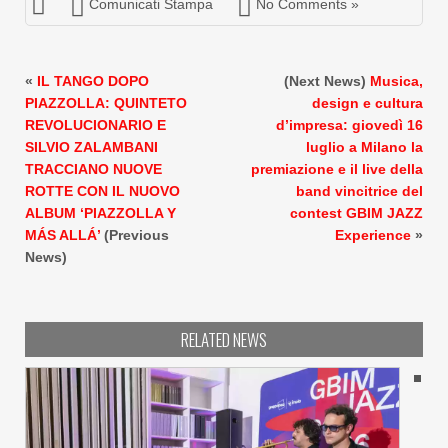
Comunicati Stampa
No Comments »
«
IL TANGO DOPO
(Next News)
Musica,
PIAZZOLLA: QUINTETO
design e cultura
REVOLUCIONARIO E
d’impresa: giovedì 16
SILVIO ZALAMBANI
luglio a Milano la
TRACCIANO NUOVE
premiazione e il live della
ROTTE CON IL NUOVO
band vincitrice del
ALBUM ‘PIAZZOLLA Y
contest GBIM JAZZ
MÁS ALLÁ’
(Previous
Experience
»
News)
RELATED NEWS