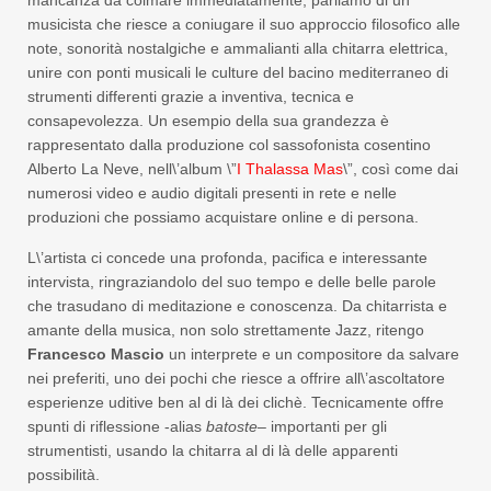
mancanza da colmare immediatamente, parliamo di un
musicista che riesce a coniugare il suo approccio filosofico alle
note, sonorità nostalgiche e ammalianti alla chitarra elettrica,
unire con ponti musicali le culture del bacino mediterraneo di
strumenti differenti grazie a inventiva, tecnica e
consapevolezza. Un esempio della sua grandezza è
rappresentato dalla produzione col sassofonista cosentino
Alberto La Neve, nell\’album \”
I Thalassa Mas
\”, così come dai
numerosi video e audio digitali presenti in rete e nelle
produzioni che possiamo acquistare online e di persona.
L\’artista ci concede una profonda, pacifica e interessante
intervista, ringraziandolo del suo tempo e delle belle parole
che trasudano di meditazione e conoscenza. Da chitarrista e
amante della musica, non solo strettamente Jazz, ritengo
Francesco Mascio
un interprete e un compositore da salvare
nei preferiti, uno dei pochi che riesce a offrire all\’ascoltatore
esperienze uditive ben al di là dei clichè. Tecnicamente offre
spunti di riflessione -alias
batoste
– importanti per gli
strumentisti, usando la chitarra al di là delle apparenti
possibilità.