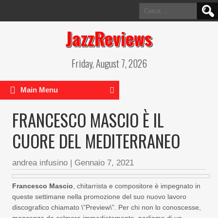
Ricerca
per:
JazzReviews
Friday, August 7, 2026
Main Menu
FRANCESCO MASCIO È IL
CUORE DEL MEDITERRANEO
andrea infusino
|
Gennaio 7, 2021
Francesco Mascio
, chitarrista e compositore è impegnato in
queste settimane nella promozione del suo nuovo lavoro
discografico chiamato \”Preview\”. Per chi non lo conoscesse,