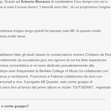
op. Grazie ad
Antonio Bonazzo
di condividere il tuo tempo con noi e
 è nato il nuovo lavoro “I bemolli sono blu”, di cui scopriremo l’origine
embrava troppo lungo quindi ho lasciato solo AB. In questo modo
iona molto bene.
abbiamo fatto gli studi classici in conservatorio mentre Cristiano da Ro
direttamente da accademie jazz ma ognuno di noi ha fatto esperienze
arriera concertistica io mi sono dedicato prevalentemente alla
o dopo aver frequentato la Berklee College of Music ha collaborato con
 danza e recitazione. Francesco e Fabrizio collaborano da anni con
ersonali e non. Il progetto AB Quartet, nato come gruppo di
 unico fino al lancio del primo album in studio “OUTSIDING”, registrato
li e come gruppo?