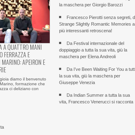
la maschera per Giorgio Barozzi
Francesco Pierotti senza segreti, 
Strange Slightly Romantic Memories a
più interessanti retroscena!
Da Festival internazionale del
A A QUATTRO MANI
doppiaggio a tutta la sua vita, giù la
O FERRAZZA E
maschera per Elena Andreoli
 MARINO: APEIRON E
RIE
Da I’ve Been Waiting For You a tut
la sua vita, giù la maschera per
ioia diamo il benvenuto
Giuseppe Venezia
 Marino, formazione che
zza ci deliziano con
Da Indian Summer a tutta la sua
vita, Francesco Venerucci si racconta
sta