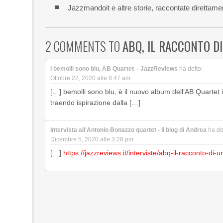
Jazzmandoit e altre storie, raccontate direttame
2 COMMENTS TO
ABQ, IL RACCONTO D
I bemolli sono blu, AB Quartet – JazzReviews
ha detto:
Ottobre 22, 2020 alle 8:47 am
[…] bemolli sono blu, è il nuovo album dell’AB Quartet i
traendo ispirazione dalla […]
Intervista all'Antonio Bonazzo quartet - Il blog di Andrea
ha de
Dicembre 5, 2020 alle 3:28 pm
[…]
https://jazzreviews.it/interviste/abq-il-racconto-di