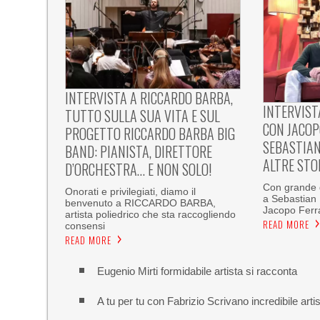
INTERVISTA A RICCARDO BARBA,
INTERVIST
TUTTO SULLA SUA VITA E SUL
CON JACOP
PROGETTO RICCARDO BARBA BIG
SEBASTIAN
BAND: PIANISTA, DIRETTORE
ALTRE STO
D’ORCHESTRA… E NON SOLO!
Con grande g
Onorati e privilegiati, diamo il
a Sebastian
benvenuto a RICCARDO BARBA,
Jacopo Ferra
artista poliedrico che sta raccogliendo
READ MORE
consensi
READ MORE
Eugenio Mirti formidabile artista si racconta
A tu per tu con Fabrizio Scrivano incredibile arti