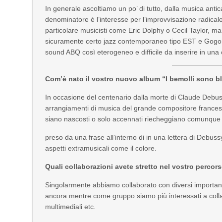
In generale ascoltiamo un po’ di tutto, dalla musica ant
denominatore è l’interesse per l’improvvisazione radicale
particolare musicisti come Eric Dolphy o Cecil Taylor, m
sicuramente certo jazz contemporaneo tipo EST e Gogo P
sound ABQ così eterogeneo e difficile da inserire in una 
Com’è nato il vostro nuovo album “I bemolli sono b
In occasione del centenario dalla morte di Claude Debu
arrangiamenti di musica del grande compositore francese.
siano nascosti o solo accennati riecheggiano comunque inc
preso da una frase all’interno di in una lettera di Debuss
aspetti extramusicali come il colore.
Quali collaborazioni avete stretto nel vostro percor
Singolarmente abbiamo collaborato con diversi importanti 
ancora mentre come gruppo siamo più interessati a collab
multimediali etc.