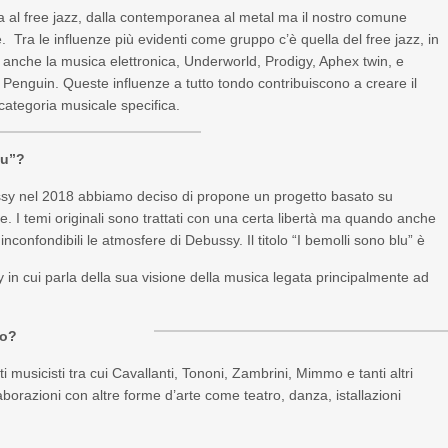
ica al free jazz, dalla contemporanea al metal ma il nostro comune
. Tra le influenze più evidenti come gruppo c’è quella del free jazz, in
a anche la musica elettronica, Underworld, Prodigy, Aphex twin, e
enguin. Queste influenze a tutto tondo contribuiscono a creare il
categoria musicale specifica.
lu”?
ssy nel 2018 abbiamo deciso di propone un progetto basato su
 I temi originali sono trattati con una certa libertà ma quando anche
onfondibili le atmosfere di Debussy. Il titolo “I bemolli sono blu” è
y in cui parla della sua visione della musica legata principalmente ad
so?
musicisti tra cui Cavallanti, Tononi, Zambrini, Mimmo e tanti altri
orazioni con altre forme d’arte come teatro, danza, istallazioni