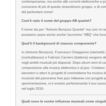
contemporanea, ma anche alle correnti elettroniche e p
conoscere di più di questo straordinario gruppo, e di come
del particolare nome!
Com’è nato il nome del gruppo AB quartet?
Il nome sta per “Antonio Bonazzo Quartet” ma così mi s
possiamo usare anche anche l’acronimo “ABQ” che funz
Qual’è il background di ciascun componente?
Io (Antonio Bonazzo), Francesco Chiapperini (clarinetti) 
(contrabbasso) e Fabrizio Carriero (batteria) vengono 
negli ambiti musicali più disparati. Dopo alcuni anni di c
composizione alla musica elettronica e al jazz. Cristian
danzatori e attori in progetti di commistione fra musica
musicisti del panorama free jazz milanese con progetti p
sperimentazione, si è evoluto perfezionando il suo sound
nel luglio 2016.
Quali sono le vostre influenze musicali come singo