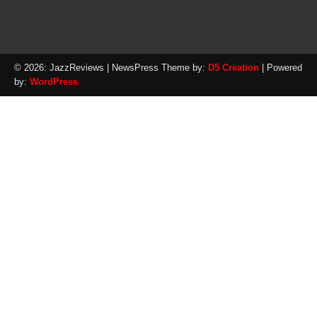
© 2026: JazzReviews
| NewsPress Theme by:
D5 Creation
| Powered
by:
WordPress