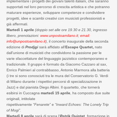
implementare i progetti dei giovani talenti italiani, che saranno
supportati nel loro percorso di crescita artistica e che potranno
maturare esperienze, sviluppare competenze e condividere
progetti, idee e scambi creativi con musicisti professionisti e
già affermati.
Martedì
1 aprile
(doppio set alle ore 19.30 e 21.30, ingresso
libero, prenotazioni:
www.unpostoamilano.it
;
email:
info@unpostoamilano.it
),
il concerto inaugurale della seconda
edizione di
Prodjgi
sarà affidato all’
Escape Quartet,
nato
dall’unione di musicisti che condividono la passione per le
varie sfaccettature del linguaggio jazzistico contemporaneo e
tradizionale. Il gruppo è formato da Giacomo Cazzaro al sax,
Enrico Palmieri al contrabbasso, Antonio Marmora alla batteria
(i tre si sono conosciuti tra le mura del Conservatorio G. Verdi
di Milano durante i rispettivi percorsi di specializzazione in
Jazz) e dal pianista Diego Albini. Il quartetto, che tornerà
esibirsi in Cuccagna
martedì 15 aprile
, ha composto due suite
originali, intitolate
rispettivamente
“Fenarete”
e
“
Inward
Echoes
: The
Lonely
Trip
of Mogi”.
Martedì 8 aprile
sarà di scena l’
Østrik
Quintet
, formazione in