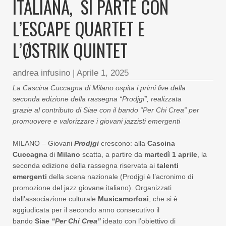
ITALIANA, SI PARTE CON
L’ESCAPE QUARTET E
L’ØSTRIK QUINTET
andrea infusino
|
Aprile 1, 2025
La Cascina Cuccagna di Milano ospita i primi live della
seconda edizione della rassegna “
Prodjgi
”, realizzata
grazie
al contributo di Siae con il bando “Per Chi Crea” per
promuovere e valorizzare i giovani jazzisti emergenti
MILANO – Giovani
Prodjgi
crescono: alla
Cascina
Cuccagna
di
Milano
scatta, a partire da
martedì
1 aprile
, la
seconda edizione della rassegna riservata ai
talenti
emergenti
della scena nazionale (Prodjgi è l’acronimo di
promozione del jazz giovane italiano). Organizzati
dall’associazione culturale
Musicamorfosi
, che si è
aggiudicata per il secondo anno consecutivo il
bando
Siae
“Per Chi Crea”
ideato con l’obiettivo di