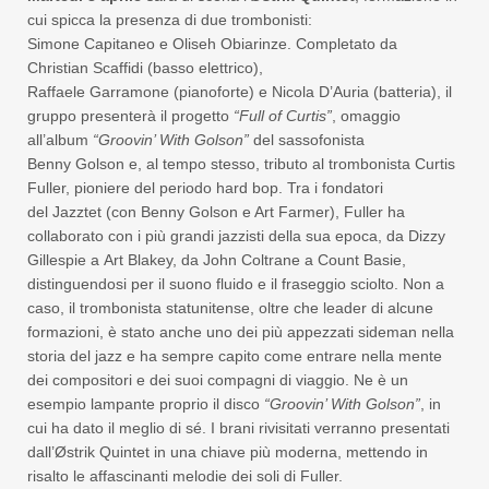
cui spicca la presenza di due trombonisti:
Simone Capitaneo e Oliseh Obiarinze. Completato da
Christian Scaffidi (basso elettrico),
Raffaele Garramone (pianoforte) e Nicola D’Auria (batteria), il
gruppo presenterà il progetto
“Full of Curtis”
, omaggio
all’album
“
Groovin
’ With
Golson
”
del sassofonista
Benny Golson e, al tempo stesso, tributo al trombonista Curtis
Fuller, pioniere del periodo hard bop. Tra i fondatori
del Jazztet (con Benny Golson e Art Farmer), Fuller ha
collaborato con i più grandi jazzisti della sua epoca, da Dizzy
Gillespie a Art Blakey, da John Coltrane a Count Basie,
distinguendosi per il suono fluido e il fraseggio sciolto. Non a
caso, il trombonista statunitense, oltre che leader di alcune
formazioni, è stato anche uno dei più appezzati sideman nella
storia del jazz e ha sempre capito come entrare nella mente
dei compositori e dei suoi compagni di viaggio. Ne è un
esempio lampante proprio il disco
“
Groovin
’ With
Golson
”
, in
cui ha dato il meglio di sé. I brani rivisitati verranno presentati
dall’Østrik Quintet in una chiave più moderna, mettendo in
risalto le affascinanti melodie dei soli di Fuller.