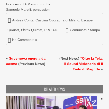
Francesco Di Mauro, tromba
Samuele Marelli, percussioni
Andrea Conta
,
Cascina Cuccagna di Milano
,
Escape
Quartet
,
Østrik Quintet
,
PRODJGI
Comunicati Stampa
No Comments »
«
Supernova energia dal
(Next News)
“Oltre la Tela:
cosmo
(Previous News)
Il Sound Visionario di Il
Cielo di Magritte
»
RELATED NEWS