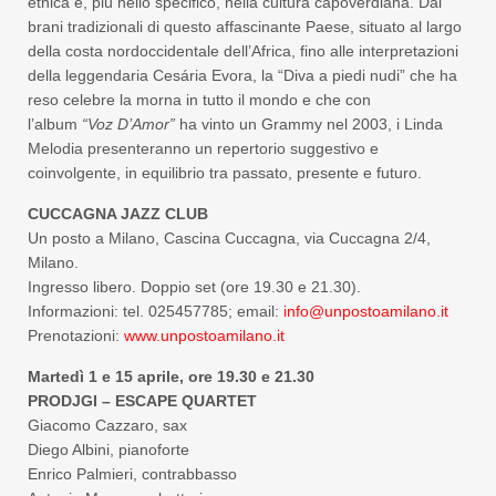
etnica e, più nello specifico, nella cultura capoverdiana. Dai
brani tradizionali di questo affascinante Paese, situato al largo
della costa nordoccidentale dell’Africa, fino alle interpretazioni
della leggendaria Cesária Evora, la “Diva a piedi nudi” che ha
reso celebre la morna in tutto il mondo e che con
l’album
“
Voz
D’Amor”
ha vinto un Grammy nel 2003, i Linda
Melodia presenteranno un repertorio suggestivo e
coinvolgente, in equilibrio tra passato, presente e futuro.
CUCCAGNA JAZZ CLUB
Un posto a Milano, Cascina Cuccagna, via Cuccagna 2/4,
Milano.
Ingresso libero. Doppio set (ore 19.30 e 21.30).
Informazioni: tel. 025457785; email:
info@unpostoamilano.it
Prenotazioni:
www.unpostoamilano.it
Martedì 1 e 15 aprile, ore 19.30 e 21.30
PRODJGI – ESCAPE QUARTET
Giacomo Cazzaro, sax
Diego Albini, pianoforte
Enrico Palmieri, contrabbasso