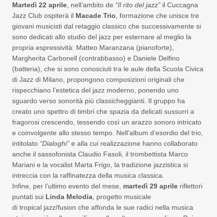
M
artedì 22 aprile
, nell’ambito de
“Il rito del jazz
”
il Cuccagna
Jazz Club ospiterà il
Macade
Trio
, formazione che unisce tre
giovani musicisti dal retaggio classico che successivamente si
sono dedicati allo studio del jazz per esternare al meglio la
propria espressività: Matteo Maranzana (pianoforte),
Margherita Carbonell (contrabbasso) e Daniele Delfino
(batteria), che si sono conosciuti tra le aule della Scuola Civica
di Jazz di Milano, propongono composizioni originali che
rispecchiano l’estetica del jazz moderno, ponendo uno
sguardo verso sonorità più classicheggianti. Il gruppo ha
creato uno spettro di timbri che spazia da delicati sussurri a
fragorosi crescendo, tessendo così un arazzo sonoro intricato
e coinvolgente allo stesso tempo. Nell’album d’esordio del trio,
intitolato
“Dialoghi”
e alla cui realizzazione hanno collaborato
anche il sassofonista Claudio Fasoli, il trombettista Marco
Mariani e la vocalist Marta Frigo, la tradizione jazzistica si
intreccia con la raffinatezza della musica classica.
Infine, per l’ultimo evento del mese,
martedì 29 aprile
riflettori
puntati sui
Linda Melodia
, progetto musicale
di tropical jazz/fusion che affonda le sue radici nella musica