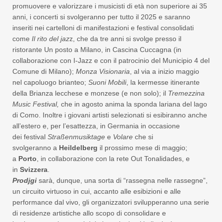
promuovere e valorizzare i musicisti di età non superiore ai 35
anni, i concerti si svolgeranno per tutto il 2025 e saranno
inseriti nei cartelloni di manifestazioni e festival consolidati
come
Il rito del jaz
z, che da tre anni si svolge presso il
ristorante Un posto a Milano, in Cascina Cuccagna (in
collaborazione con I-Jazz e con il patrocinio del Municipio 4 del
Comune di Milano);
Monza Visionaria
, al via a inizio maggio
nel capoluogo brianteo;
Suoni Mobili
, la kermesse itinerante
della Brianza lecchese e monzese (e non solo); il
Tremezzina
Music Festival,
che in agosto anima la sponda lariana del lago
di Como. Inoltre i giovani artisti selezionati si esibiranno anche
all’estero e, per l’esattezza, in Germania in occasione
dei festival
Straßenmusiktage
e
Volare
che si
svolgeranno a
Heildelberg
il prossimo mese di maggio;
a
Porto
, in collaborazione con la rete Out Tonalidades, e
in
Svizzera
.
Prodjgi
sarà, dunque, una sorta di “rassegna nelle rassegne”,
un circuito virtuoso in cui, accanto alle esibizioni e alle
performance dal vivo, gli organizzatori svilupperanno una serie
di residenze artistiche allo scopo di consolidare e